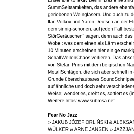
EnsembleKollektiv Berlin. Das eine sind
SummSeltsamkeiten, das andere ebenfa
geriebenen Weingläsern. Und auch zu d
Ilan Volkov und Yaron Deutsch an der Ele
dem sinnig-schönen, auf jeden Fall best
StörGeräuschen" sagen, denn auch das i
Wobei: was dem einen als Lärm erschein
10 Minuten erscheinen hier einige marki
SchallWellenChaos verlieren. Das absc
von Stefan Prins mit dem belgischen Na
MetallSchlägen, die sich aber schnell in
Grunde überschaubares SoundSchnipselS
auf ähnliche und doch sehr verschiedene
Weise; wendet es, dreht es, sortiert es
Weitere Infos:
www.subrosa.net
Fear No Jazz
›› JAKUB JÓZEF ORLIŃSKI & ALEKS
WÜLKER & ARNE JANSEN
›› JAZZJ