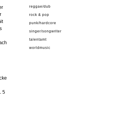
er
reggae/dub
r
rock & pop
it
punk/hardcore
s
singer/songwriter
talentamt
Nach
worldmusic
cke
. 5