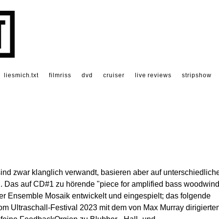
liesmich.txt
filmriss
dvd
cruiser
live reviews
stripshow
nd zwar klanglich verwandt, basieren aber auf unterschiedlich
. Das auf CD#1 zu hörende "piece for amplified bass woodwin
ner Ensemble Mosaik entwickelt und eingespielt; das folgende
vom Ultraschall-Festival 2023 mit dem von Max Murray dirigierte