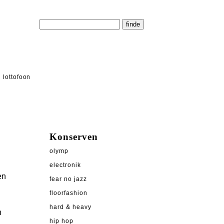
lottofoon
Konserven
olymp
electronik
en
fear no jazz
d
floorfashion
hard & heavy
n
hip hop