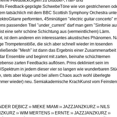
 feine FeedbackOrgien zu Blubber-, Hall- und
lls Feedback-geprägte SchwebeTöne wie von gestrichenen od
em tatsächlich mit dem BBC Scottish Symphony Orchestra unte
ktroGitarre performten, 45minütigen "electric guitar concerto" m
ens passenden Titel "under_current" darf man gern "Sinfonie au
st eine sehr schöne Schichtung aus (vermeintlichem) Lärm.
t, ist dem anderen ein interessantes akustisches Phänomen. 
ge Trompetenstöße, die sich aber schnell wieder im tosenden
hließende "Mesh" ist dann das Ergebnis einer Zusammenarbeit
dar Ensemble und beginnt mit zarten, beinahe schüchternen
 ebenso zarten Feedbacks auflösen. Prins dekliniert sein im
pektrum in jedem dieser vier so langen wie wunderbaren Stü
, stets aber kluge und bei allem Chaos auch wohl überlegte
 (immer wieder) neu. Semiakademische KrachKunst vom Feinsten
ANDER DĘBICZ
›› MIEKE MIAMI
›› JAZZJANZKURZ
›› NILS
ANZKURZ
›› WIM MERTENS
›› ERNTE
›› JAZZJANZKURZ
››