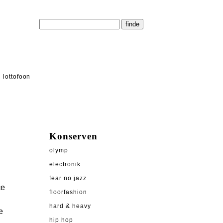
lottofoon
Konserven
olymp
electronik
fear no jazz
ce
floorfashion
hard & heavy
e
hip hop