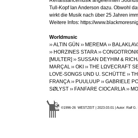
Renaissancemusik angelehnten Sounds vo
Tull-Kopf Ian Anderson dazu. Obwohl da
wirkt die Musik nach über 25 Jahren imme
Weitere Infos:
https://www.blackmoresni
Worldmusic
›› ALTIN GÜN
›› MEREMA
›› BALAKLA
›› HORZINES STARA
›› CONGOTRONI
[MULTER]
›› SUSSAN DEYHIM & RIC
MARÇAL
›› OKI
›› THE LΩVECRAFT S
LOVE-SONGS UND U. SCHÜTTE
›› 
FRANÇA
›› PUULUUP
›› GABRIELE P
SØLYST
›› FANFARE CIOCARLIA
›› 
©1996-26 WESTZEIT | 2023.03.01 | Autor: Ralf G.