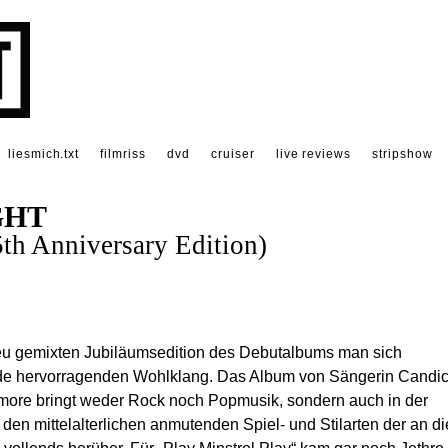
liesmich.txt
filmriss
dvd
cruiser
live reviews
stripshow
GHT
h Anniversary Edition)
 neu gemixten Jubiläumsedition des Debutalbums man sich
tunde hervorragenden Wohlklang. Das Album von Sängerin Candi
more bringt weder Rock noch Popmusik, sondern auch in der
 den mittelalterlichen anmutenden Spiel- und Stilarten der an di