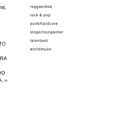
mt,
reggae/dub
rock & pop
punk/hardcore
singer/songwriter
talentamt
UTO
worldmusic
ARA
DO
A.
››