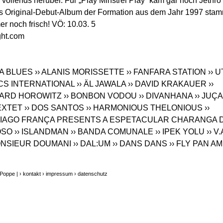
llends herüber. Für „Play Minstrel Play“ kam gar noch Jethro
s Original-Debut-Album der Formation aus dem Jahr 1997 stam
r noch frisch! VÖ: 10.03. 5
ght.com
VA BLUES
›› ALANIS MORISSETTE
›› FANFARA STATION
›› 
CS INTERNATIONAL
›› ÄL JAWALA
›› DAVID KRAKAUER
››
HARD HOROWITZ
›› BONBON VODOU
›› DIVANHANA
›› JUÇ
EXTET
›› DOS SANTOS
›› HARMONIOUS THELONIOUS
››
THIAGO FRANÇA PRESENTS A ESPETACULAR CHARANGA 
OSO
›› ISLANDMAN
›› BANDA COMUNALE
›› IPEK YOLU
›› V.
MONSIEUR DOUMANI
›› DAL:UM
›› DANS DANS
›› FLY PAN AM
 Poppe |
› kontakt
› impressum
› datenschutz