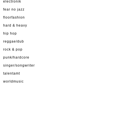
electronik
fear no jazz
floorfashion
hard & heavy
hip hop
reggae/dub
rock & pop
punk/hardcore
singer/songwriter
talentamt
worldmusic