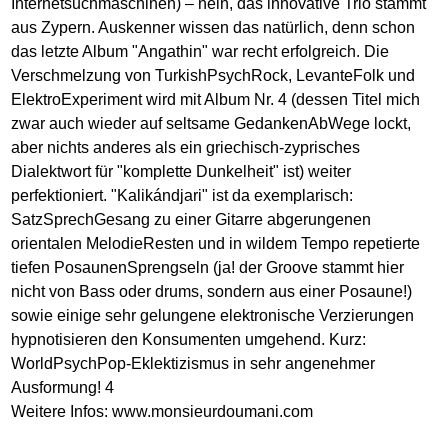
Internetsuchmaschinen) – nein, das innovative Trio stammt
aus Zypern. Auskenner wissen das natürlich, denn schon
das letzte Album "Angathin" war recht erfolgreich. Die
Verschmelzung von TurkishPsychRock, LevanteFolk und
ElektroExperiment wird mit Album Nr. 4 (dessen Titel mich
zwar auch wieder auf seltsame GedankenAbWege lockt,
aber nichts anderes als ein griechisch-zyprisches
Dialektwort für "komplette Dunkelheit" ist) weiter
perfektioniert. "Kalikándjari" ist da exemplarisch:
SatzSprechGesang zu einer Gitarre abgerungenen
orientalen MelodieResten und in wildem Tempo repetierte
tiefen PosaunenSprengseln (ja! der Groove stammt hier
nicht von Bass oder drums, sondern aus einer Posaune!)
sowie einige sehr gelungene elektronische Verzierungen
hypnotisieren den Konsumenten umgehend. Kurz:
WorldPsychPop-Eklektizismus in sehr angenehmer
Ausformung! 4
Weitere Infos:
www.monsieurdoumani.com