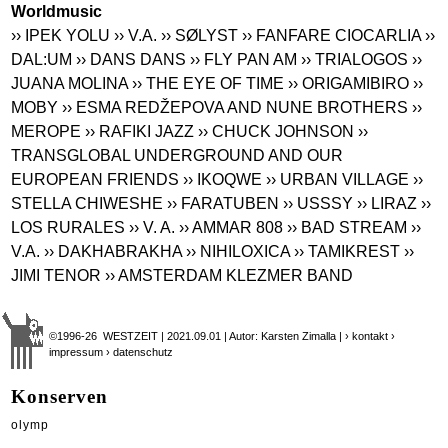
Worldmusic
›› IPEK YOLU
›› V.A.
›› SØLYST
›› FANFARE CIOCARLIA
››
DAL:UM
›› DANS DANS
›› FLY PAN AM
›› TRIALOGOS
››
JUANA MOLINA
›› THE EYE OF TIME
›› ORIGAMIBIRO
››
MOBY
›› ESMA REDŽEPOVA AND NUNE BROTHERS
››
MEROPE
›› RAFIKI JAZZ
›› CHUCK JOHNSON
››
TRANSGLOBAL UNDERGROUND AND OUR
EUROPEAN FRIENDS
›› IKOQWE
›› URBAN VILLAGE
››
STELLA CHIWESHE
›› FARATUBEN
›› USSSY
›› LIRAZ
››
LOS RURALES
›› V. A.
›› AMMAR 808
›› BAD STREAM
››
V.A.
›› DAKHABRAKHA
›› NIHILOXICA
›› TAMIKREST
››
JIMI TENOR
›› AMSTERDAM KLEZMER BAND
©1996-26 WESTZEIT | 2021.09.01 | Autor: Karsten Zimalla |
› kontakt
›
impressum
› datenschutz
Konserven
olymp