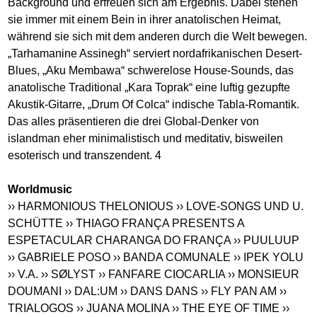
Background und erfreuen sich am Ergebnis. Dabei stehen
sie immer mit einem Bein in ihrer anatolischen Heimat,
während sie sich mit dem anderen durch die Welt bewegen.
„Tarhamanine Assinegh“ serviert nordafrikanischen Desert-
Blues, „Aku Membawa“ schwerelose House-Sounds, das
anatolische Traditional „Kara Toprak“ eine luftig gezupfte
Akustik-Gitarre, „Drum Of Colca“ indische Tabla-Romantik.
Das alles präsentieren die drei Global-Denker von
islandman eher minimalistisch und meditativ, bisweilen
esoterisch und transzendent. 4
Worldmusic
›› HARMONIOUS THELONIOUS
›› LOVE-SONGS UND U.
SCHÜTTE
›› THIAGO FRANÇA PRESENTS A
ESPETACULAR CHARANGA DO FRANÇA
›› PUULUUP
›› GABRIELE POSO
›› BANDA COMUNALE
›› IPEK YOLU
›› V.A.
›› SØLYST
›› FANFARE CIOCARLIA
›› MONSIEUR
DOUMANI
›› DAL:UM
›› DANS DANS
›› FLY PAN AM
››
TRIALOGOS
›› JUANA MOLINA
›› THE EYE OF TIME
››