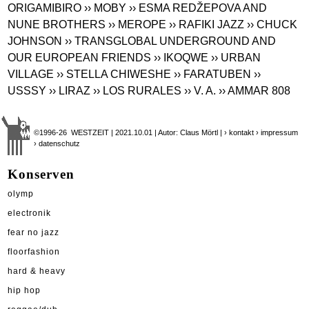
ORIGAMIBIRO
›› MOBY
›› ESMA REDŽEPOVA AND
NUNE BROTHERS
›› MEROPE
›› RAFIKI JAZZ
›› CHUCK
JOHNSON
›› TRANSGLOBAL UNDERGROUND AND
OUR EUROPEAN FRIENDS
›› IKOQWE
›› URBAN
VILLAGE
›› STELLA CHIWESHE
›› FARATUBEN
››
USSSY
›› LIRAZ
›› LOS RURALES
›› V. A.
›› AMMAR 808
©1996-26 WESTZEIT | 2021.10.01 | Autor: Claus Mörtl |
› kontakt
› impressum
› datenschutz
Konserven
olymp
electronik
fear no jazz
floorfashion
hard & heavy
hip hop