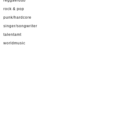
reggae/dub
rock & pop
punk/hardcore
singer/songwriter
talentamt
worldmusic