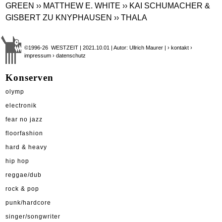
GREEN
›› MATTHEW E. WHITE
›› KAI SCHUMACHER &
GISBERT ZU KNYPHAUSEN
›› THALA
©1996-26 WESTZEIT | 2021.10.01 | Autor: Ullrich Maurer |
› kontakt
›
impressum
› datenschutz
Konserven
olymp
electronik
fear no jazz
floorfashion
hard & heavy
hip hop
reggae/dub
rock & pop
punk/hardcore
singer/songwriter