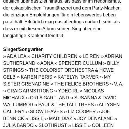
deutlich über das Ziel hinaus, als dass er im Hedonismus,
der eskapistischen Traumtänzerei und dem Party-Machen
die einzigen Empfehlungen für ein lebenswertes Leben
parat hält. Erklärlich mag das allerdings dadurch sein, als
dass er mit diesem Album seinen Sieg über eine
langjährige Krankheit feiert. 3
Singer/Songwriter
›› ADA LEA
›› CHARITY CHILDREN
›› LE REN
›› ADRIAN
SUTHERLAND
›› ADNA
›› SPENCER CULLUM
›› BILLY
STRINGS
›› THE COLORIST ORCHESTRA & HOWE
GELB
›› KAREN PERIS
›› KATELYN TARVER
›› MY
SISTER GRENADINE
›› THE FELICE BROTHERS
›› V. A.
›› CRAIG ARMSTRONG
›› YDEGIRL
›› NICOLAS
MICHAUX
›› ORLA GARTLAND
›› SUSANNA & DAVID
WALLUMROD
›› PAUL & THE TALL TREES
›› ALLYSEN
CALLERY
›› SLOW LEAVES
›› LIZ COOPER
›› JOE
BENNICK
›› LISSIE
›› MADI DIAZ
›› JOY DENALANE
››
JULIA BARDO
›› SLOTHRUST
›› LISSIE
›› COLLEEN