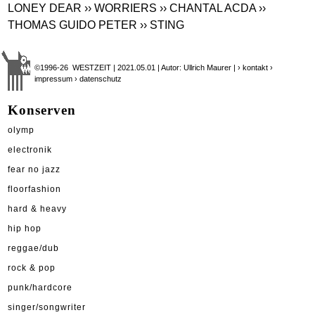
LONEY DEAR
›› WORRIERS
›› CHANTAL ACDA
››
THOMAS GUIDO PETER
›› STING
©1996-26 WESTZEIT | 2021.05.01 | Autor: Ullrich Maurer |
› kontakt
›
impressum
› datenschutz
Konserven
olymp
electronik
fear no jazz
floorfashion
hard & heavy
hip hop
reggae/dub
rock & pop
punk/hardcore
singer/songwriter