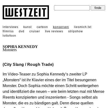
interviews
kunst
cartoon
konserven
liesmich.txt
filmriss
dvd
cruiser
live reviews
stripshow
lottofoon
SOPHIA KENNEDY
Monsters
(City Slang / Rough Trade)
Im Video-Teaser zu Sophia Kennedy’s zweiter LP
„Monsters“ ist ihr Klavier eines der im Titel besungenen
Monster. Doch Sophia möchte einen Schritt weitergehen
und identifiziert die neuen – wie beim letzten mal mit Mense
Reents konzipierten und inszenierten - Songs selbst als
Monster, die es zu bändigen galt. Denn diese quellen