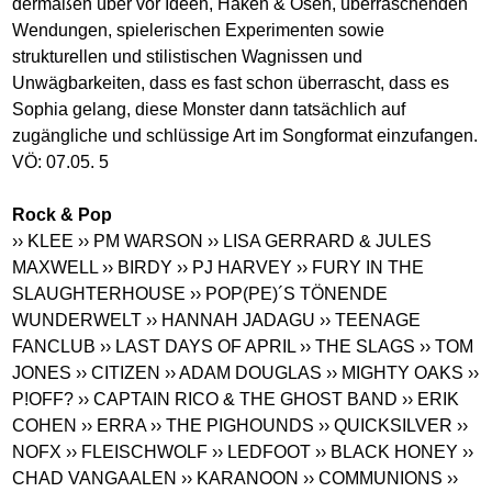
dermaßen über vor Ideen, Haken & Ösen, überraschenden
Wendungen, spielerischen Experimenten sowie
strukturellen und stilistischen Wagnissen und
Unwägbarkeiten, dass es fast schon überrascht, dass es
Sophia gelang, diese Monster dann tatsächlich auf
zugängliche und schlüssige Art im Songformat einzufangen.
VÖ: 07.05. 5
Rock & Pop
›› KLEE
›› PM WARSON
›› LISA GERRARD & JULES
MAXWELL
›› BIRDY
›› PJ HARVEY
›› FURY IN THE
SLAUGHTERHOUSE
›› POP(PE)´S TÖNENDE
WUNDERWELT
›› HANNAH JADAGU
›› TEENAGE
FANCLUB
›› LAST DAYS OF APRIL
›› THE SLAGS
›› TOM
JONES
›› CITIZEN
›› ADAM DOUGLAS
›› MIGHTY OAKS
››
P!OFF?
›› CAPTAIN RICO & THE GHOST BAND
›› ERIK
COHEN
›› ERRA
›› THE PIGHOUNDS
›› QUICKSILVER
››
NOFX
›› FLEISCHWOLF
›› LEDFOOT
›› BLACK HONEY
››
CHAD VANGAALEN
›› KARANOON
›› COMMUNIONS
››