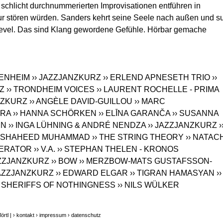
chlicht durchnummerierten Improvisationen entführen in
r stören würden. Sanders kehrt seine Seele nach außen und s
evel. Das sind Klang gewordene Gefühle. Hörbar gemache
PENHEIM
›› JAZZJANZKURZ
›› ERLEND APNESETH TRIO
››
Z
›› TRONDHEIM VOICES
›› LAURENT ROCHELLE - PRIMA
NZKURZ
›› ANGÈLE DAVID-GUILLOU
›› MARC
TRA
›› HANNA SCHÖRKEN
›› ELĪNA GARANČA
›› SUSANNA
NN
›› INGA LÜHNING & ANDRÉ NENDZA
›› JAZZJANZKURZ
›
LI SHAHEED MUHAMMAD
›› THE STRING THEORY
›› NATAC
NERATOR
›› V.A.
›› STEPHAN THELEN - KRONOS
AZZJANZKURZ
›› BOW
›› MERZBOW-MATS GUSTAFSSON-
JAZZJANZKURZ
›› EDWARD ELGAR
›› TIGRAN HAMASYAN
››
› SHERIFFS OF NOTHINGNESS
›› NILS WÜLKER
rtl |
› kontakt
› impressum
› datenschutz