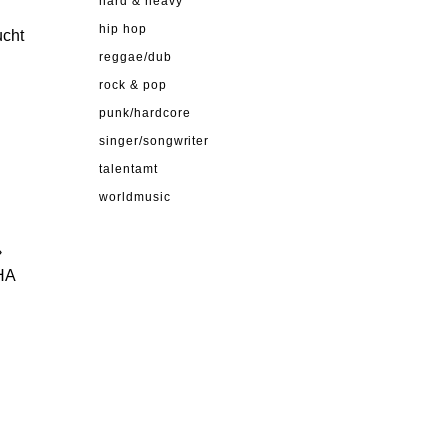
hard & heavy
hip hop
ucht
reggae/dub
rock & pop
punk/hardcore
singer/songwriter
talentamt
worldmusic
›
HA