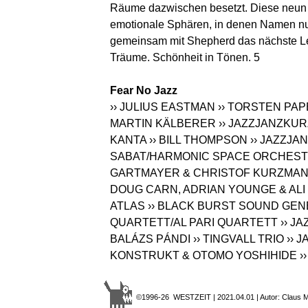
Räume dazwischen besetzt. Diese neun s
emotionale Sphären, in denen Namen nu
gemeinsam mit Shepherd das nächste L
Träume. Schönheit in Tönen. 5
Fear No Jazz
›› JULIUS EASTMAN
›› TORSTEN PA
MARTIN KÄLBERER
›› JAZZJANZKUR
KANTA
›› BILL THOMPSON
›› JAZZJA
SABAT/HARMONIC SPACE ORCHES
GARTMAYER & CHRISTOF KURZMA
DOUG CARN, ADRIAN YOUNGE & A
ATLAS
›› BLACK BURST SOUND GE
QUARTETT/AL PARI QUARTETT
›› J
BALÁZS PÁNDI
›› TINGVALL TRIO
›› 
KONSTRUKT & OTOMO YOSHIHIDE
›
©1996-26 WESTZEIT | 2021.04.01 | Autor: Claus Mö