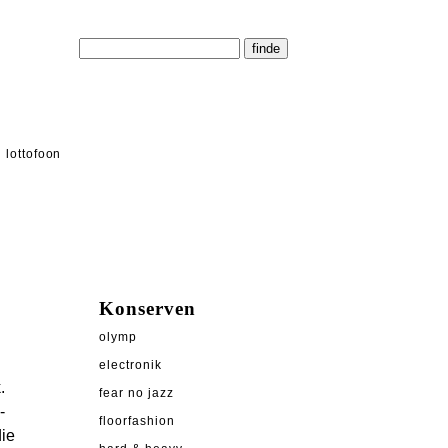
lottofoon
Konserven
olymp
electronik
.
fear no jazz
-
floorfashion
ie