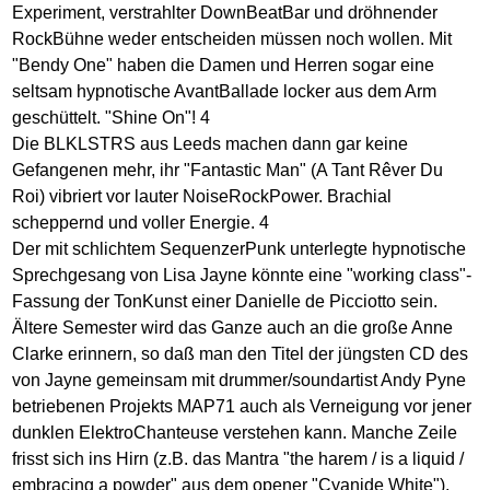
Experiment, verstrahlter DownBeatBar und dröhnender
RockBühne weder entscheiden müssen noch wollen. Mit
"Bendy One" haben die Damen und Herren sogar eine
seltsam hypnotische AvantBallade locker aus dem Arm
geschüttelt. "Shine On"! 4
Die BLKLSTRS aus Leeds machen dann gar keine
Gefangenen mehr, ihr "Fantastic Man" (A Tant Rêver Du
Roi) vibriert vor lauter NoiseRockPower. Brachial
scheppernd und voller Energie. 4
Der mit schlichtem SequenzerPunk unterlegte hypnotische
Sprechgesang von Lisa Jayne könnte eine "working class"-
Fassung der TonKunst einer Danielle de Picciotto sein.
Ältere Semester wird das Ganze auch an die große Anne
Clarke erinnern, so daß man den Titel der jüngsten CD des
von Jayne gemeinsam mit drummer/soundartist Andy Pyne
betriebenen Projekts MAP71 auch als Verneigung vor jener
dunklen ElektroChanteuse verstehen kann. Manche Zeile
frisst sich ins Hirn (z.B. das Mantra "the harem / is a liquid /
embracing a powder" aus dem opener "Cyanide White"),