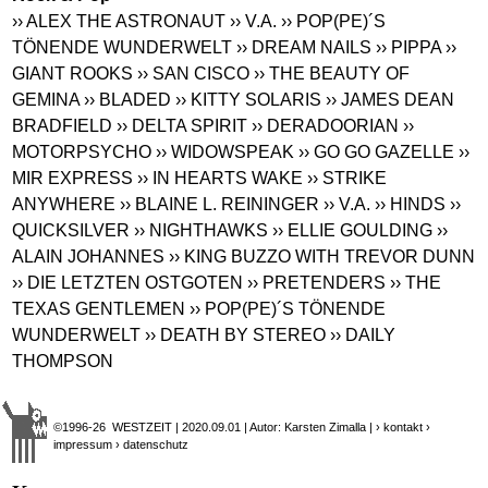
›› ALEX THE ASTRONAUT
›› V.A.
›› POP(PE)´S
TÖNENDE WUNDERWELT
›› DREAM NAILS
›› PIPPA
››
GIANT ROOKS
›› SAN CISCO
›› THE BEAUTY OF
GEMINA
›› BLADED
›› KITTY SOLARIS
›› JAMES DEAN
BRADFIELD
›› DELTA SPIRIT
›› DERADOORIAN
››
MOTORPSYCHO
›› WIDOWSPEAK
›› GO GO GAZELLE
››
MIR EXPRESS
›› IN HEARTS WAKE
›› STRIKE
ANYWHERE
›› BLAINE L. REININGER
›› V.A.
›› HINDS
››
QUICKSILVER
›› NIGHTHAWKS
›› ELLIE GOULDING
››
ALAIN JOHANNES
›› KING BUZZO WITH TREVOR DUNN
›› DIE LETZTEN OSTGOTEN
›› PRETENDERS
›› THE
TEXAS GENTLEMEN
›› POP(PE)´S TÖNENDE
WUNDERWELT
›› DEATH BY STEREO
›› DAILY
THOMPSON
©1996-26 WESTZEIT | 2020.09.01 | Autor: Karsten Zimalla |
› kontakt
›
impressum
› datenschutz