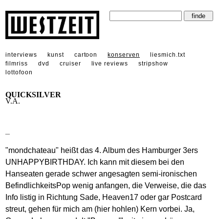
interviews
kunst
cartoon
konserven
liesmich.txt
filmriss
dvd
cruiser
live reviews
stripshow
lottofoon
QUICKSILVER
V.A.
_
"mondchateau" heißt das 4. Album des Hamburger 3ers
UNHAPPYBIRTHDAY. Ich kann mit diesem bei den
Hanseaten gerade schwer angesagten semi-ironischen
BefindlichkeitsPop wenig anfangen, die Verweise, die das
Info listig in Richtung Sade, Heaven17 oder gar Postcard
streut, gehen für mich am (hier hohlen) Kern vorbei. Ja,