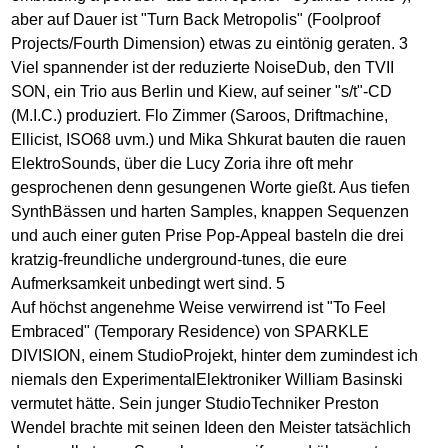
aber auf Dauer ist "Turn Back Metropolis" (Foolproof
Projects/Fourth Dimension) etwas zu eintönig geraten. 3
Viel spannender ist der reduzierte NoiseDub, den TVII
SON, ein Trio aus Berlin und Kiew, auf seiner "s/t"-CD
(M.I.C.) produziert. Flo Zimmer (Saroos, Driftmachine,
Ellicist, ISO68 uvm.) und Mika Shkurat bauten die rauen
ElektroSounds, über die Lucy Zoria ihre oft mehr
gesprochenen denn gesungenen Worte gießt. Aus tiefen
SynthBässen und harten Samples, knappen Sequenzen
und auch einer guten Prise Pop-Appeal basteln die drei
kratzig-freundliche underground-tunes, die eure
Aufmerksamkeit unbedingt wert sind. 5
Auf höchst angenehme Weise verwirrend ist "To Feel
Embraced" (Temporary Residence) von SPARKLE
DIVISION, einem StudioProjekt, hinter dem zumindest ich
niemals den ExperimentalElektroniker William Basinski
vermutet hätte. Sein junger StudioTechniker Preston
Wendel brachte mit seinen Ideen den Meister tatsächlich