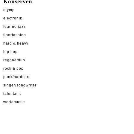
Konserven
olymp
electronik
fear no jazz
floorfashion
hard & heavy
hip hop
reggae/dub
rock & pop
punk/hardcore
singer/songwriter
talentamt
worldmusic