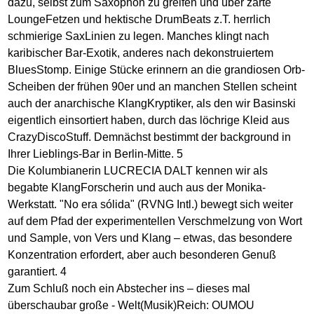
dazu, selbst zum Saxophon zu greifen und über zarte
LoungeFetzen und hektische DrumBeats z.T. herrlich
schmierige SaxLinien zu legen. Manches klingt nach
karibischer Bar-Exotik, anderes nach dekonstruiertem
BluesStomp. Einige Stücke erinnern an die grandiosen Orb-
Scheiben der frühen 90er und an manchen Stellen scheint
auch der anarchische KlangKryptiker, als den wir Basinski
eigentlich einsortiert haben, durch das löchrige Kleid aus
CrazyDiscoStuff. Demnächst bestimmt der background in
Ihrer Lieblings-Bar in Berlin-Mitte. 5
Die Kolumbianerin LUCRECIA DALT kennen wir als
begabte KlangForscherin und auch aus der Monika-
Werkstatt. "No era sólida" (RVNG Intl.) bewegt sich weiter
auf dem Pfad der experimentellen Verschmelzung von Wort
und Sample, von Vers und Klang – etwas, das besondere
Konzentration erfordert, aber auch besonderen Genuß
garantiert. 4
Zum Schluß noch ein Abstecher ins – dieses mal
überschaubar große - Welt(Musik)Reich: OUMOU