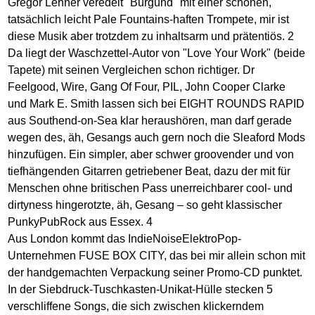
Gregor Lehner veredelt "Burgund" mit einer schönen,
tatsächlich leicht Pale Fountains-haften Trompete, mir ist
diese Musik aber trotzdem zu inhaltsarm und prätentiös. 2
Da liegt der Waschzettel-Autor von "Love Your Work" (beide
Tapete) mit seinen Vergleichen schon richtiger. Dr
Feelgood, Wire, Gang Of Four, PIL, John Cooper Clarke
und Mark E. Smith lassen sich bei EIGHT ROUNDS RAPID
aus Southend-on-Sea klar heraushören, man darf gerade
wegen des, äh, Gesangs auch gern noch die Sleaford Mods
hinzufügen. Ein simpler, aber schwer groovender und von
tiefhängenden Gitarren getriebener Beat, dazu der mit für
Menschen ohne britischen Pass unerreichbarer cool- und
dirtyness hingerotzte, äh, Gesang – so geht klassischer
PunkyPubRock aus Essex. 4
Aus London kommt das IndieNoiseElektroPop-
Unternehmen FUSE BOX CITY, das bei mir allein schon mit
der handgemachten Verpackung seiner Promo-CD punktet.
In der Siebdruck-Tuschkasten-Unikat-Hülle stecken 5
verschliffene Songs, die sich zwischen klickerndem