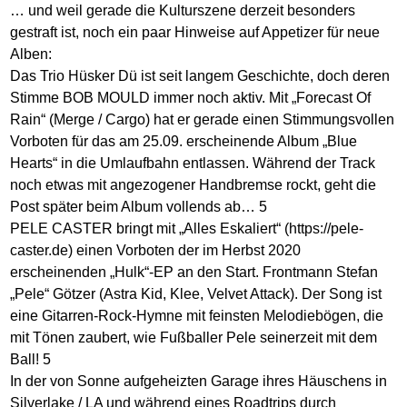
… und weil gerade die Kulturszene derzeit besonders
gestraft ist, noch ein paar Hinweise auf Appetizer für neue
Alben:
Das Trio Hüsker Dü ist seit langem Geschichte, doch deren
Stimme BOB MOULD immer noch aktiv. Mit „Forecast Of
Rain“ (Merge / Cargo) hat er gerade einen Stimmungsvollen
Vorboten für das am 25.09. erscheinende Album „Blue
Hearts“ in die Umlaufbahn entlassen. Während der Track
noch etwas mit angezogener Handbremse rockt, geht die
Post später beim Album vollends ab… 5
PELE CASTER bringt mit „Alles Eskaliert“ (https://pele-
caster.de) einen Vorboten der im Herbst 2020
erscheinenden „Hulk“-EP an den Start. Frontmann Stefan
„Pele“ Götzer (Astra Kid, Klee, Velvet Attack). Der Song ist
eine Gitarren-Rock-Hymne mit feinsten Melodiebögen, die
mit Tönen zaubert, wie Fußballer Pele seinerzeit mit dem
Ball! 5
In der von Sonne aufgeheizten Garage ihres Häuschens in
Silverlake / LA und während eines Roadtrips durch