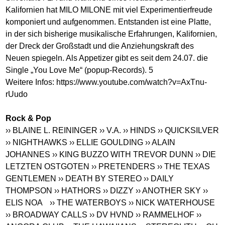
Kalifornien hat MILO MILONE mit viel Experimentierfreude
komponiert und aufgenommen. Entstanden ist eine Platte,
in der sich bisherige musikalische Erfahrungen, Kalifornien,
der Dreck der Großstadt und die Anziehungskraft des
Neuen spiegeln. Als Appetizer gibt es seit dem 24.07. die
Single „You Love Me“ (popup-Records). 5
Weitere Infos:
https://www.youtube.com/watch?v=AxTnu-
rUudo
Rock & Pop
›› BLAINE L. REININGER
›› V.A.
›› HINDS
›› QUICKSILVER
›› NIGHTHAWKS
›› ELLIE GOULDING
›› ALAIN
JOHANNES
›› KING BUZZO WITH TREVOR DUNN
›› DIE
LETZTEN OSTGOTEN
›› PRETENDERS
›› THE TEXAS
GENTLEMEN
›› DEATH BY STEREO
›› DAILY
THOMPSON
›› HATHORS
›› DIZZY
›› ANOTHER SKY
››
ELIS NOA
›› THE WATERBOYS
›› NICK WATERHOUSE
›› BROADWAY CALLS
›› DV HVND
›› RAMMELHOF
››