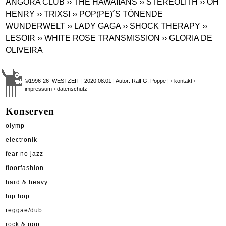
ANGORA CLUB
›› THE HAWAIIANS
›› STEREOLITH
›› OH
HENRY
›› TRIXSI
›› POP(PE)´S TÖNENDE
WUNDERWELT
›› LADY GAGA
›› SHOCK THERAPY
››
LESOIR
›› WHITE ROSE TRANSMISSION
›› GLORIA DE
OLIVEIRA
©1996-26 WESTZEIT | 2020.08.01 | Autor: Ralf G. Poppe |
› kontakt
›
impressum
› datenschutz
Konserven
olymp
electronik
fear no jazz
floorfashion
hard & heavy
hip hop
reggae/dub
rock & pop