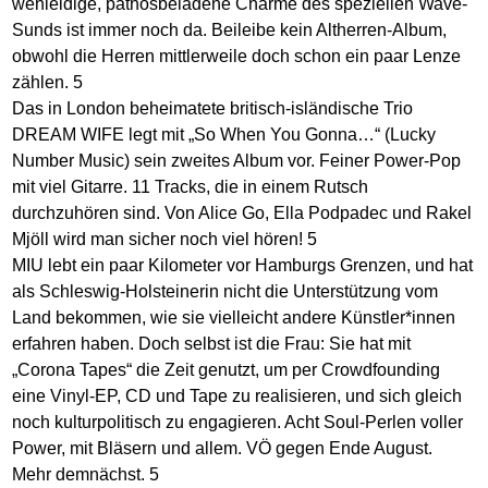
wehleidige, pathosbeladene Charme des speziellen Wave-
Sunds ist immer noch da. Beileibe kein Altherren-Album,
obwohl die Herren mittlerweile doch schon ein paar Lenze
zählen. 5
Das in London beheimatete britisch-isländische Trio
DREAM WIFE legt mit „So When You Gonna…“ (Lucky
Number Music) sein zweites Album vor. Feiner Power-Pop
mit viel Gitarre. 11 Tracks, die in einem Rutsch
durchzuhören sind. Von Alice Go, Ella Podpadec und Rakel
Mjöll wird man sicher noch viel hören! 5
MIU lebt ein paar Kilometer vor Hamburgs Grenzen, und hat
als Schleswig-Holsteinerin nicht die Unterstützung vom
Land bekommen, wie sie vielleicht andere Künstler*innen
erfahren haben. Doch selbst ist die Frau: Sie hat mit
„Corona Tapes“ die Zeit genutzt, um per Crowdfounding
eine Vinyl-EP, CD und Tape zu realisieren, und sich gleich
noch kulturpolitisch zu engagieren. Acht Soul-Perlen voller
Power, mit Bläsern und allem. VÖ gegen Ende August.
Mehr demnächst. 5