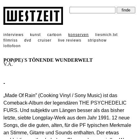
interviews
kunst
cartoon
konserven
liesmich.txt
filmriss
dvd
cruiser
live reviews
stripshow
lottofoon
POP(PE)´S TÖNENDE WUNDERWELT
V.A.
-
„Made Of Rain” (Cooking Vinyl / Sony Music) ist das
Comeback-Album der legendären THE PSYCHEDELIC
FURS. Und subjektiv um Längen besser als das bisher
letzte, siebte Longplay-Werk aus dem Jahr 1991. 12 neue
Songs, die die guten, alten, für die PF typischen Merkmale
an Stimme, Gitarre und Sounds enthalten. Der etwas