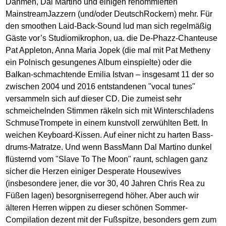
Dahmen, Dal Martino und einigen renommierten
MainstreamJazzern (und/oder DeutschRockern) mehr. Für
den smoothen Laid-Back-Sound lud man sich regelmäßig
Gäste vor’s Studiomikrophon, ua. die De-Phazz-Chanteuse
Pat Appleton, Anna Maria Jopek (die mal mit Pat Metheny
ein Polnisch gesungenes Album einspielte) oder die
Balkan-schmachtende Emilia Istvan – insgesamt 11 der so
zwischen 2004 und 2016 entstandenen "vocal tunes"
versammeln sich auf dieser CD. Die zumeist sehr
schmeichelnden Stimmen räkeln sich mit Winterschladens
SchmuseTrompete in einem kunstvoll zerwühlten Bett. In
weichen Keyboard-Kissen. Auf einer nicht zu harten Bass-
drums-Matratze. Und wenn BassMann Dal Martino dunkel
flüsternd vom "Slave To The Moon" raunt, schlagen ganz
sicher die Herzen einiger Desperate Housewives
(insbesondere jener, die vor 30, 40 Jahren Chris Rea zu
Füßen lagen) besorgniserregend höher. Aber auch wir
älteren Herren wippen zu dieser schönen Sommer-
Compilation dezent mit der Fußspitze, besonders gern zum