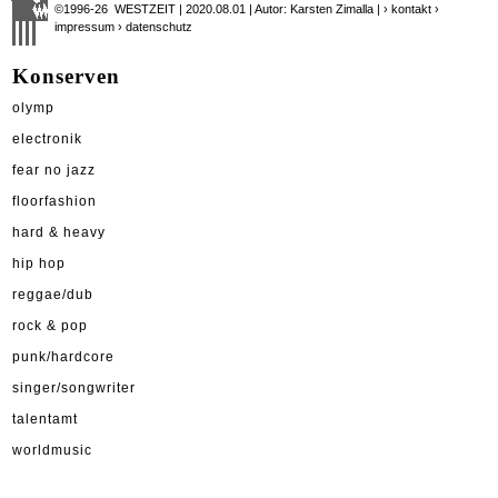
©1996-26 WESTZEIT | 2020.08.01 | Autor: Karsten Zimalla |
› kontakt
›
impressum
› datenschutz
Konserven
olymp
electronik
fear no jazz
floorfashion
hard & heavy
hip hop
reggae/dub
rock & pop
punk/hardcore
singer/songwriter
talentamt
worldmusic