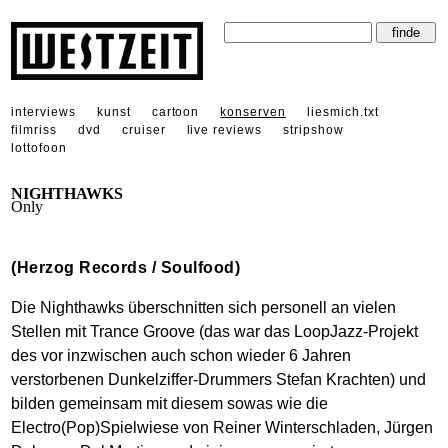
interviews
kunst
cartoon
konserven
liesmich.txt
filmriss
dvd
cruiser
live reviews
stripshow
lottofoon
NIGHTHAWKS
Only
(Herzog Records / Soulfood)
Die Nighthawks überschnitten sich personell an vielen
Stellen mit Trance Groove (das war das LoopJazz-Projekt
des vor inzwischen auch schon wieder 6 Jahren
verstorbenen Dunkelziffer-Drummers Stefan Krachten) und
bilden gemeinsam mit diesem sowas wie die
Electro(Pop)Spielwiese von Reiner Winterschladen, Jürgen