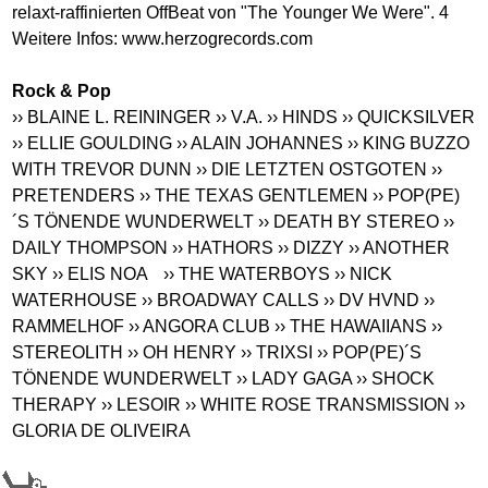
relaxt-raffinierten OffBeat von "The Younger We Were". 4
Weitere Infos:
www.herzogrecords.com
Rock & Pop
›› BLAINE L. REININGER
›› V.A.
›› HINDS
›› QUICKSILVER
›› ELLIE GOULDING
›› ALAIN JOHANNES
›› KING BUZZO
WITH TREVOR DUNN
›› DIE LETZTEN OSTGOTEN
››
PRETENDERS
›› THE TEXAS GENTLEMEN
›› POP(PE)
´S TÖNENDE WUNDERWELT
›› DEATH BY STEREO
››
DAILY THOMPSON
›› HATHORS
›› DIZZY
›› ANOTHER
SKY
›› ELIS NOA
›› THE WATERBOYS
›› NICK
WATERHOUSE
›› BROADWAY CALLS
›› DV HVND
››
RAMMELHOF
›› ANGORA CLUB
›› THE HAWAIIANS
››
STEREOLITH
›› OH HENRY
›› TRIXSI
›› POP(PE)´S
TÖNENDE WUNDERWELT
›› LADY GAGA
›› SHOCK
THERAPY
›› LESOIR
›› WHITE ROSE TRANSMISSION
››
GLORIA DE OLIVEIRA