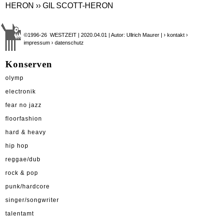
HERON
›› GIL SCOTT-HERON
©1996-26 WESTZEIT | 2020.04.01 | Autor: Ullrich Maurer |
› kontakt
›
impressum
› datenschutz
Konserven
olymp
electronik
fear no jazz
floorfashion
hard & heavy
hip hop
reggae/dub
rock & pop
punk/hardcore
singer/songwriter
talentamt