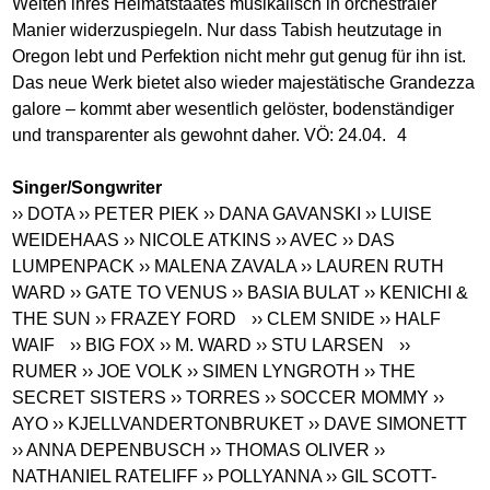
Weiten ihres Heimatstaates musikalisch in orchestraler
Manier widerzuspiegeln. Nur dass Tabish heutzutage in
Oregon lebt und Perfektion nicht mehr gut genug für ihn ist.
Das neue Werk bietet also wieder majestätische Grandezza
galore – kommt aber wesentlich gelöster, bodenständiger
und transparenter als gewohnt daher. VÖ: 24.04. 4
Singer/Songwriter
›› DOTA
›› PETER PIEK
›› DANA GAVANSKI
›› LUISE
WEIDEHAAS
›› NICOLE ATKINS
›› AVEC
›› DAS
LUMPENPACK
›› MALENA ZAVALA
›› LAUREN RUTH
WARD
›› GATE TO VENUS
›› BASIA BULAT
›› KENICHI &
THE SUN
›› FRAZEY FORD
›› CLEM SNIDE
›› HALF
WAIF
›› BIG FOX
›› M. WARD
›› STU LARSEN
››
RUMER
›› JOE VOLK
›› SIMEN LYNGROTH
›› THE
SECRET SISTERS
›› TORRES
›› SOCCER MOMMY
››
AYO
›› KJELLVANDERTONBRUKET
›› DAVE SIMONETT
›› ANNA DEPENBUSCH
›› THOMAS OLIVER
››
NATHANIEL RATELIFF
›› POLLYANNA
›› GIL SCOTT-