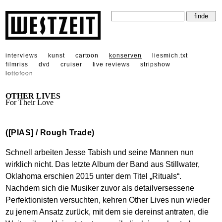
interviews
kunst
cartoon
konserven
liesmich.txt
filmriss
dvd
cruiser
live reviews
stripshow
lottofoon
OTHER LIVES
For Their Love
([PIAS] / Rough Trade)
Schnell arbeiten Jesse Tabish und seine Mannen nun
wirklich nicht. Das letzte Album der Band aus Stillwater,
Oklahoma erschien 2015 unter dem Titel „Rituals“.
Nachdem sich die Musiker zuvor als detailversessene
Perfektionisten versuchten, kehren Other Lives nun wieder
zu jenem Ansatz zurück, mit dem sie dereinst antraten, die