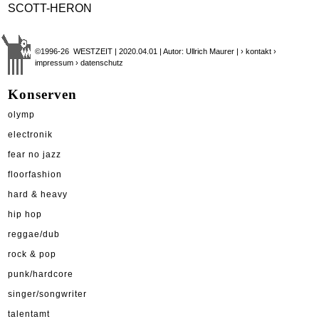
SCOTT-HERON
©1996-26 WESTZEIT | 2020.04.01 | Autor: Ullrich Maurer |
› kontakt
›
impressum
› datenschutz
Konserven
olymp
electronik
fear no jazz
floorfashion
hard & heavy
hip hop
reggae/dub
rock & pop
punk/hardcore
singer/songwriter
talentamt