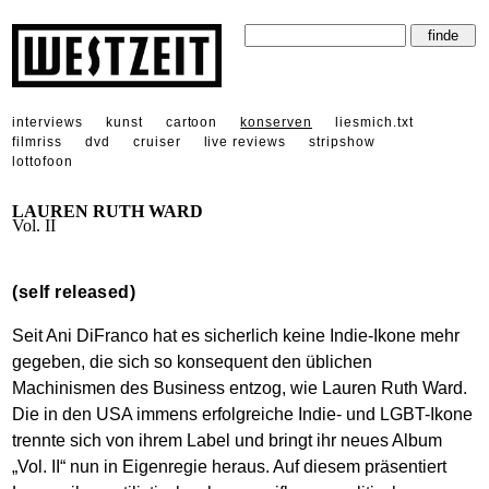
interviews
kunst
cartoon
konserven
liesmich.txt
filmriss
dvd
cruiser
live reviews
stripshow
lottofoon
LAUREN RUTH WARD
Vol. II
(self released)
Seit Ani DiFranco hat es sicherlich keine Indie-Ikone mehr
gegeben, die sich so konsequent den üblichen
Machinismen des Business entzog, wie Lauren Ruth Ward.
Die in den USA immens erfolgreiche Indie- und LGBT-Ikone
trennte sich von ihrem Label und bringt ihr neues Album
„Vol. II“ nun in Eigenregie heraus. Auf diesem präsentiert