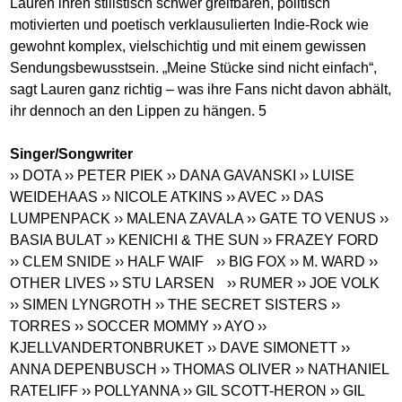
Lauren ihren stilistisch schwer greifbaren, politisch
motivierten und poetisch verklausulierten Indie-Rock wie
gewohnt komplex, vielschichtig und mit einem gewissen
Sendungsbewusstsein. „Meine Stücke sind nicht einfach“,
sagt Lauren ganz richtig – was ihre Fans nicht davon abhält,
ihr dennoch an den Lippen zu hängen. 5
Singer/Songwriter
›› DOTA
›› PETER PIEK
›› DANA GAVANSKI
›› LUISE
WEIDEHAAS
›› NICOLE ATKINS
›› AVEC
›› DAS
LUMPENPACK
›› MALENA ZAVALA
›› GATE TO VENUS
››
BASIA BULAT
›› KENICHI & THE SUN
›› FRAZEY FORD
›› CLEM SNIDE
›› HALF WAIF
›› BIG FOX
›› M. WARD
››
OTHER LIVES
›› STU LARSEN
›› RUMER
›› JOE VOLK
›› SIMEN LYNGROTH
›› THE SECRET SISTERS
››
TORRES
›› SOCCER MOMMY
›› AYO
››
KJELLVANDERTONBRUKET
›› DAVE SIMONETT
››
ANNA DEPENBUSCH
›› THOMAS OLIVER
›› NATHANIEL
RATELIFF
›› POLLYANNA
›› GIL SCOTT-HERON
›› GIL