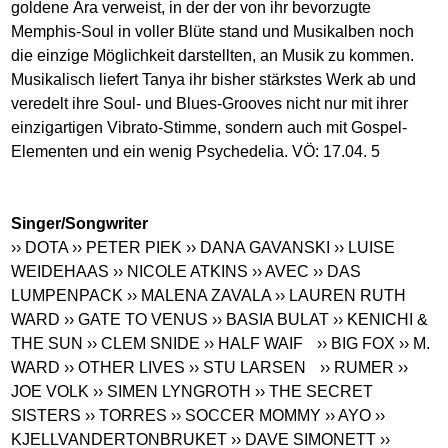
goldene Ära verweist, in der der von ihr bevorzugte
Memphis-Soul in voller Blüte stand und Musikalben noch
die einzige Möglichkeit darstellten, an Musik zu kommen.
Musikalisch liefert Tanya ihr bisher stärkstes Werk ab und
veredelt ihre Soul- und Blues-Grooves nicht nur mit ihrer
einzigartigen Vibrato-Stimme, sondern auch mit Gospel-
Elementen und ein wenig Psychedelia. VÖ: 17.04. 5
Singer/Songwriter
›› DOTA
›› PETER PIEK
›› DANA GAVANSKI
›› LUISE
WEIDEHAAS
›› NICOLE ATKINS
›› AVEC
›› DAS
LUMPENPACK
›› MALENA ZAVALA
›› LAUREN RUTH
WARD
›› GATE TO VENUS
›› BASIA BULAT
›› KENICHI &
THE SUN
›› CLEM SNIDE
›› HALF WAIF
›› BIG FOX
›› M.
WARD
›› OTHER LIVES
›› STU LARSEN
›› RUMER
››
JOE VOLK
›› SIMEN LYNGROTH
›› THE SECRET
SISTERS
›› TORRES
›› SOCCER MOMMY
›› AYO
››
KJELLVANDERTONBRUKET
›› DAVE SIMONETT
››