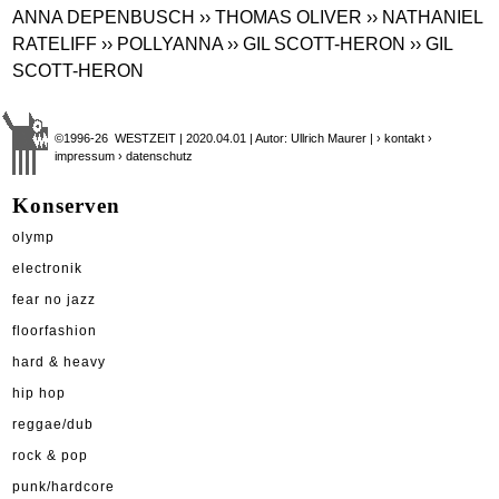
ANNA DEPENBUSCH
›› THOMAS OLIVER
›› NATHANIEL
RATELIFF
›› POLLYANNA
›› GIL SCOTT-HERON
›› GIL
SCOTT-HERON
©1996-26 WESTZEIT | 2020.04.01 | Autor: Ullrich Maurer |
› kontakt
›
impressum
› datenschutz
Konserven
olymp
electronik
fear no jazz
floorfashion
hard & heavy
hip hop
reggae/dub
rock & pop
punk/hardcore