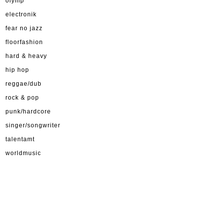
olymp
electronik
fear no jazz
floorfashion
hard & heavy
hip hop
reggae/dub
rock & pop
punk/hardcore
singer/songwriter
talentamt
worldmusic