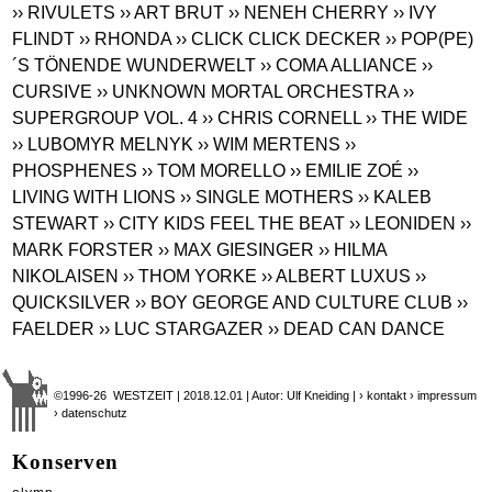
›› RIVULETS
›› ART BRUT
›› NENEH CHERRY
›› IVY
FLINDT
›› RHONDA
›› CLICK CLICK DECKER
›› POP(PE)
´S TÖNENDE WUNDERWELT
›› COMA ALLIANCE
››
CURSIVE
›› UNKNOWN MORTAL ORCHESTRA
››
SUPERGROUP VOL. 4
›› CHRIS CORNELL
›› THE WIDE
›› LUBOMYR MELNYK
›› WIM MERTENS
››
PHOSPHENES
›› TOM MORELLO
›› EMILIE ZOÉ
››
LIVING WITH LIONS
›› SINGLE MOTHERS
›› KALEB
STEWART
›› CITY KIDS FEEL THE BEAT
›› LEONIDEN
››
MARK FORSTER
›› MAX GIESINGER
›› HILMA
NIKOLAISEN
›› THOM YORKE
›› ALBERT LUXUS
››
QUICKSILVER
›› BOY GEORGE AND CULTURE CLUB
››
FAELDER
›› LUC STARGAZER
›› DEAD CAN DANCE
©1996-26 WESTZEIT | 2018.12.01 | Autor: Ulf Kneiding |
› kontakt
› impressum
› datenschutz
Konserven