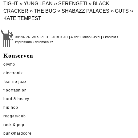
TIGHT
›› YUNG LEAN
›› SERENGETI
›› BLACK
CRACKER
›› THE BUG
›› SHABAZZ PALACES
›› GUTS
››
KATE TEMPEST
©1996-26 WESTZEIT | 2018.05.01 | Autor: Florian Cirkel |
› kontakt
›
impressum
› datenschutz
Konserven
olymp
electronik
fear no jazz
floorfashion
hard & heavy
hip hop
reggae/dub
rock & pop
punk/hardcore