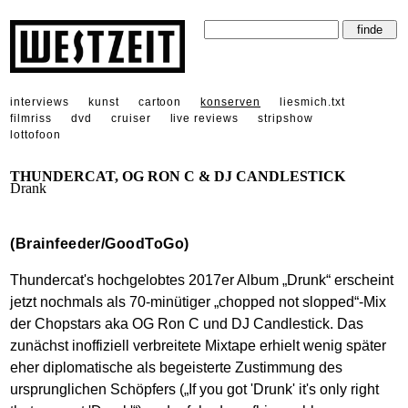
interviews
kunst
cartoon
konserven
liesmich.txt
filmriss
dvd
cruiser
live reviews
stripshow
lottofoon
THUNDERCAT, OG RON C & DJ CANDLESTICK
Drank
(Brainfeeder/GoodToGo)
Thundercat's hochgelobtes 2017er Album „Drunk“ erscheint
jetzt nochmals als 70-minütiger „chopped not slopped“-Mix
der Chopstars aka OG Ron C und DJ Candlestick. Das
zunächst inoffiziell verbreitete Mixtape erhielt wenig später
eher diplomatische als begeisterte Zustimmung des
ursprunglichen Schöpfers („If you got 'Drunk' it's only right