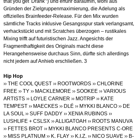
that you get 'Drank'“) und erfuhr daraufhin, wohl aus
Gründen der Zielgruppenmaximierung, die Adelung als
offizielles Brainfeeder-Release. Für den Mix wurden
sämtliche Tracks inklusive Gesangsspur stark verlangsamt,
verhackstückt und mit Scratches überzogen – rustikales
Mixing trifft auf futuristischen Jazz. Angesichts der
Fragmenthaftigkeit des Originals macht diese
Herangehensweise durchaus Sinn, dürfte sich allerdings
nicht jedem auf Anhieb erschließen. 3
Hip Hop
›› THE COOL QUEST
›› ROOTWORDS
›› CHLORINE
FREE
›› TY
›› MACKLEMORE
›› SOOKEE
›› VARIOUS
ARTISTS
›› LOYLE CARNER
›› MOTRIP
›› KATE
TEMPEST
›› MAECKES
›› DLÉ
›› MYKKI BLANCO
›› DE
LA SOUL
›› SUFF DADDY
›› XENIA RUBINOS
››
LUSHLIFE + CSLSX
›› ALLIGATOAH
›› ROOTS MANUVA
›› FETTES BROT
›› MYKKI BLANCO PRESENTS C-ORE
›› MISS PLATNUM
›› K. FLAY
›› K.I.Z.
›› NICO SUAVE
›› B-