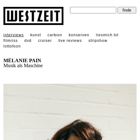
interviews
kunst
cartoon
konserven
liesmich.txt
filmriss
dvd
cruiser
live reviews
stripshow
lottofoon
MÉLANIE PAIN
Musik als Maschine