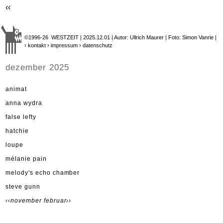
‹‹
©1996-26 WESTZEIT | 2025.12.01 | Autor: Ullrich Maurer | Foto: Simon Vanrie |
› kontakt
› impressum
› datenschutz
dezember 2025
animat
anna wydra
false lefty
hatchie
loupe
mélanie pain
melody's echo chamber
steve gunn
‹‹november
februar››