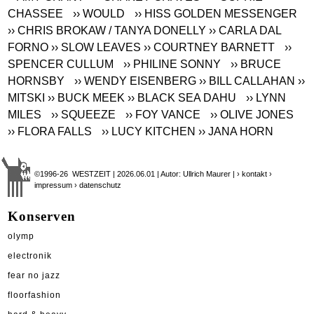
CHASSEE
›› WOULD
›› HISS GOLDEN MESSENGER
›› CHRIS BROKAW / TANYA DONELLY
›› CARLA DAL
FORNO
›› SLOW LEAVES
›› COURTNEY BARNETT
››
SPENCER CULLUM
›› PHILINE SONNY
›› BRUCE
HORNSBY
›› WENDY EISENBERG
›› BILL CALLAHAN
››
MITSKI
›› BUCK MEEK
›› BLACK SEA DAHU
›› LYNN
MILES
›› SQUEEZE
›› FOY VANCE
›› OLIVE JONES
›› FLORA FALLS
›› LUCY KITCHEN
›› JANA HORN
©1996-26 WESTZEIT | 2026.06.01 | Autor: Ullrich Maurer |
› kontakt
›
impressum
› datenschutz
Konserven
olymp
electronik
fear no jazz
floorfashion