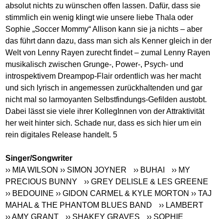
absolut nichts zu wünschen offen lassen. Dafür, dass sie
stimmlich ein wenig klingt wie unsere liebe Thala oder
Sophie „Soccer Mommy“ Allison kann sie ja nichts – aber
das führt dann dazu, dass man sich als Kenner gleich in der
Welt von Lenny Rayen zurecht findet – zumal Lenny Rayen
musikalisch zwischen Grunge-, Power-, Psych- und
introspektivem Dreampop-Flair ordentlich was her macht
und sich lyrisch in angemessen zurückhaltenden und gar
nicht mal so larmoyanten Selbstfindungs-Gefilden austobt.
Dabei lässt sie viele ihrer KollegInnen von der Attraktivität
her weit hinter sich. Schade nur, dass es sich hier um ein
rein digitales Release handelt. 5
Singer/Songwriter
›› MIA WILSON
›› SIMON JOYNER
›› BUHAI
›› MY
PRECIOUS BUNNY
›› GREY DELISLE & LES GREENE
›› BEDOUINE
›› GIDON CARMEL & KYLE MORTON
›› TAJ
MAHAL & THE PHANTOM BLUES BAND
›› LAMBERT
›› AMY GRANT
›› SHAKEY GRAVES
›› SOPHIE