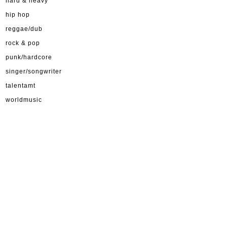
hard & heavy
hip hop
reggae/dub
rock & pop
punk/hardcore
singer/songwriter
talentamt
worldmusic