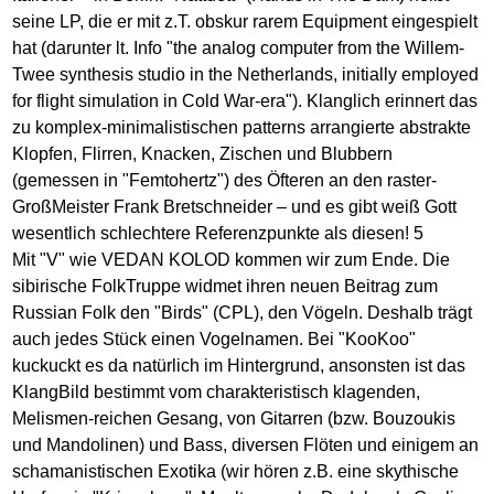
seine LP, die er mit z.T. obskur rarem Equipment eingespielt
hat (darunter lt. Info "the analog computer from the Willem-
Twee synthesis studio in the Netherlands, initially employed
for flight simulation in Cold War-era"). Klanglich erinnert das
zu komplex-minimalistischen patterns arrangierte abstrakte
Klopfen, Flirren, Knacken, Zischen und Blubbern
(gemessen in "Femtohertz") des Öfteren an den raster-
GroßMeister Frank Bretschneider – und es gibt weiß Gott
wesentlich schlechtere Referenzpunkte als diesen! 5
Mit "V" wie VEDAN KOLOD kommen wir zum Ende. Die
sibirische FolkTruppe widmet ihren neuen Beitrag zum
Russian Folk den "Birds" (CPL), den Vögeln. Deshalb trägt
auch jedes Stück einen Vogelnamen. Bei "KooKoo"
kuckuckt es da natürlich im Hintergrund, ansonsten ist das
KlangBild bestimmt vom charakteristisch klagenden,
Melismen-reichen Gesang, von Gitarren (bzw. Bouzoukis
und Mandolinen) und Bass, diversen Flöten und einigem an
schamanistischen Exotika (wir hören z.B. eine skythische