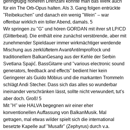
geringfügig höheren Drehzahl könnte man das Werk auch
für ein The Orb-Opus halten. Als 3. Gang folgen entrückte
"Reibekuchen" und danach ein wenig "Wein" – war
offenbar wirklich ein toller Abend, damals. 5
Wir springen zu "G" und hören GORDAN mit ihrer s/t LP/CD
(Glitterbeat). Die enthält eine zunächst verstörende, aber mit
zunehmender Spieldauer immer wirkmächtiger werdende
Mischung aus zerklüftetem AvantAntiImproRock und
traditionellem BalkanGesang aus der Kehle der Serbin
Svetlana Spajić. BassGitarre und "various electronic sound
generators, feedback and effects" bedient hier kein
Geringerer als Guido Möbius und die markanten Trommeln
schlägt Andi Stecher. Dass sich das alles so wunderbar
ineinander verschränken lässt, sollte nicht verwundert, tut’s
aber doch. Groß! 5
Mit "H" wie HALVA begegnen wir einer eher
konventionellen Auffassung von BalkanMusik. Mal
getragen, mal etwas wilder spielt sich die international
besetzte Kapelle auf "Musafir" (Zephyrus) durch v.a.