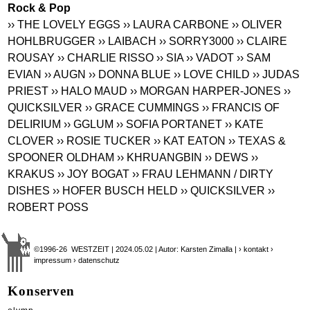
Rock & Pop
›› THE LOVELY EGGS
›› LAURA CARBONE
›› OLIVER
HOHLBRUGGER
›› LAIBACH
›› SORRY3000
›› CLAIRE
ROUSAY
›› CHARLIE RISSO
›› SIA
›› VADOT
›› SAM
EVIAN
›› AUGN
›› DONNA BLUE
›› LOVE CHILD
›› JUDAS
PRIEST
›› HALO MAUD
›› MORGAN HARPER-JONES
››
QUICKSILVER
›› GRACE CUMMINGS
›› FRANCIS OF
DELIRIUM
›› GGLUM
›› SOFIA PORTANET
›› KATE
CLOVER
›› ROSIE TUCKER
›› KAT EATON
›› TEXAS &
SPOONER OLDHAM
›› KHRUANGBIN
›› DEWS
››
KRAKUS
›› JOY BOGAT
›› FRAU LEHMANN / DIRTY
DISHES
›› HOFER BUSCH HELD
›› QUICKSILVER
››
ROBERT POSS
©1996-26 WESTZEIT | 2024.05.02 | Autor: Karsten Zimalla |
› kontakt
›
impressum
› datenschutz
Konserven