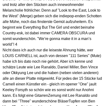
und trotz aller den Stücken auch innewohnender
Melancholie fröhlicher. Denn auf "Look to the East, Look to
the West" (Merge) geben sich die indiepop-enden Schotten
alle Mühe, noch das finsterste Gemüt aufzuheitern. Es
beginnt wie Everything But The Girl und endet beinahe
Country-esk, ist dabei immer CAMERA OBSCURA und
somit wunderschön. "We’re gonna make it in a man’s
world"! 4
Nicht dass ich auch nur die leiseste Ahnung hätte, wer
LOUIS CARNELL ist, auch von dessen "111 Series" (Mute)
habe ich bis dato noch nie gehört. Aber ich kenne und
schätze Leute wie Lee Ranaldo, Daniel Miller, Ben Vince
oder Okkyung Lee und die haben (neben vielen anderen)
alle an dieser Platte mitgewirkt. Für jedes der 15 Stücke lud
Carnell einen Künstler ein - gleich im opener "One" jault
Keeley Forsyth so schön wie es sonst wohl nur Anohni
kann. Es folgt eine GitarrenZerrung mit Lee Ranaldo und
dann bei "Three" wunderschöne BläserTupfen von Ben