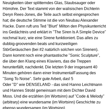
Neuigkeiten über splitterndes Glas, Staubsauger oder
Hörrohre. Der Text stammt von der walisischen Dichterin
Deryn Rees-Jones, die Teile auch selbst eingesprochen
hat; die deutsche Stimme ist die von Neubau Alexander
Hacke. Dann ruft uns Ted "Blurt" Milton den Physikunterricht
ins Gedächtnis und erklärt in "The Siren Is A Simple Device"
nochmal kurz, wie eine Sirene funktioniert. Das alles zu
dubbig-groovenden beats und kurzweiligen
StörGeräuschen (bei #2 natürlich solchen von Sirenen).
Dann kommt noch eine phantastische "Sonic Sculpture",
die über den Klang eines Klaviers, das die Treppen
herunterfällt, nachdenkt. Die letzten 9 der insgesamt 40
Minuten gehören dann einer InstrumentalFassung des
"Song To Noise". Sehr gute Arbeit, das! 5
Oder "D" wie DENSELAND - das sind Hanno Leichtmann
und Hannes Strobl gemeinsam mit dem Dichter David
Moss. Und die erzählen (im Wortsinn) auf "Code & Melody"
(arbitrary) eine wundersame (im Wortsinn) Geschichte zu
ebenso wundersamen (im Wortsinn)