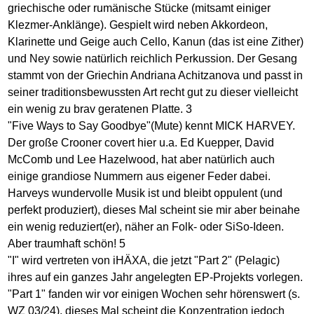
griechische oder rumänische Stücke (mitsamt einiger
Klezmer-Anklänge). Gespielt wird neben Akkordeon,
Klarinette und Geige auch Cello, Kanun (das ist eine Zither)
und Ney sowie natürlich reichlich Perkussion. Der Gesang
stammt von der Griechin Andriana Achitzanova und passt in
seiner traditionsbewussten Art recht gut zu dieser vielleicht
ein wenig zu brav geratenen Platte. 3
"Five Ways to Say Goodbye"(Mute) kennt MICK HARVEY.
Der große Crooner covert hier u.a. Ed Kuepper, David
McComb und Lee Hazelwood, hat aber natürlich auch
einige grandiose Nummern aus eigener Feder dabei.
Harveys wundervolle Musik ist und bleibt oppulent (und
perfekt produziert), dieses Mal scheint sie mir aber beinahe
ein wenig reduziert(er), näher an Folk- oder SiSo-Ideen.
Aber traumhaft schön! 5
"I" wird vertreten von iHÄXA, die jetzt "Part 2" (Pelagic)
ihres auf ein ganzes Jahr angelegten EP-Projekts vorlegen.
"Part 1" fanden wir vor einigen Wochen sehr hörenswert (s.
WZ 03/24), dieses Mal scheint die Konzentration jedoch