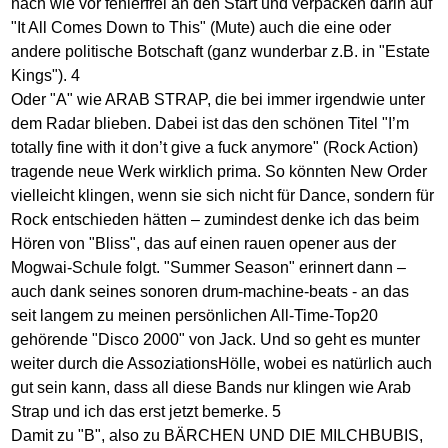
nach wie vor fehlerfrei an den Start und verpacken darin auf
"It All Comes Down to This" (Mute) auch die eine oder
andere politische Botschaft (ganz wunderbar z.B. in "Estate
Kings"). 4
Oder "A" wie ARAB STRAP, die bei immer irgendwie unter
dem Radar blieben. Dabei ist das den schönen Titel "I’m
totally fine with it don’t give a fuck anymore" (Rock Action)
tragende neue Werk wirklich prima. So könnten New Order
vielleicht klingen, wenn sie sich nicht für Dance, sondern für
Rock entschieden hätten – zumindest denke ich das beim
Hören von "Bliss", das auf einen rauen opener aus der
Mogwai-Schule folgt. "Summer Season" erinnert dann –
auch dank seines sonoren drum-machine-beats - an das
seit langem zu meinen persönlichen All-Time-Top20
gehörende "Disco 2000" von Jack. Und so geht es munter
weiter durch die AssoziationsHölle, wobei es natürlich auch
gut sein kann, dass all diese Bands nur klingen wie Arab
Strap und ich das erst jetzt bemerke. 5
Damit zu "B", also zu BÄRCHEN UND DIE MILCHBUBIS,