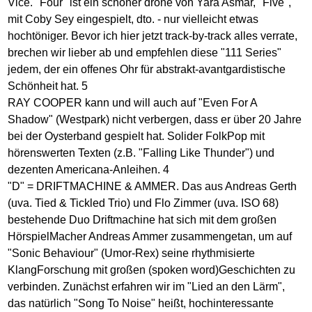
Vice. "Four" ist ein schöner drone von Yara Asmar, "Five",
mit Coby Sey eingespielt, dto. - nur vielleicht etwas
hochtöniger. Bevor ich hier jetzt track-by-track alles verrate,
brechen wir lieber ab und empfehlen diese "111 Series"
jedem, der ein offenes Ohr für abstrakt-avantgardistische
Schönheit hat. 5
RAY COOPER kann und will auch auf "Even For A
Shadow" (Westpark) nicht verbergen, dass er über 20 Jahre
bei der Oysterband gespielt hat. Solider FolkPop mit
hörenswerten Texten (z.B. "Falling Like Thunder") und
dezenten Americana-Anleihen. 4
"D" = DRIFTMACHINE & AMMER. Das aus Andreas Gerth
(uva. Tied & Tickled Trio) und Flo Zimmer (uva. ISO 68)
bestehende Duo Driftmachine hat sich mit dem großen
HörspielMacher Andreas Ammer zusammengetan, um auf
"Sonic Behaviour" (Umor-Rex) seine rhythmisierte
KlangForschung mit großen (spoken word)Geschichten zu
verbinden. Zunächst erfahren wir im "Lied an den Lärm",
das natürlich "Song To Noise" heißt, hochinteressante