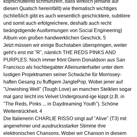
kopfschüttelnd schmunzeln, dass wirklich jemand auf
diesen Quatsch hereinfällt) wie thematisch wichtiges
(schließlich gibt es auch wesentlich geschicktere, subtilere
und somit auch erfolgreichere, deshalb auch recht
beängstigende Ausformungen von Social Engineering)
Album von großen handwerklichen Geschick. 5
Jetzt müssen wir einige Buchstaben überspringen, weiter
geht’s erst mit "R", nämlich THE REDS PINKS AND
PURPLES. Noch immer frönt Glenn Donaldson aus San
Francisco als hochbegabter Alleinunterhalter unter dem
lustigen Projektnamen seiner Schwäche für Morrissey-
haften Gesang zu fluffigem JanglePop. Wobei jener auf
"Unwishing Well" (Tough Love) an manchen Stelklen sogar
mal ganz leicht ins Velvet Underground-ige kippt (z.B. in
"The Reds, Pinks ... in Daydreaming Youth"). Schöne
Weltentrückheit. 4
Die Italienerin CHARLIE RISSO singt auf "Alive" (T3) mit
angenehmer und ausdrucksstarker Stimme ihre
elektronischen Chansons. Wobei wir Chanson in diesem