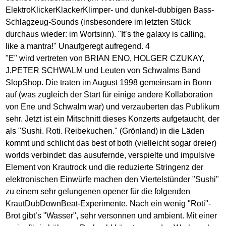
ElektroKlickerKlackerKlimper- und dunkel-dubbigen Bass-
Schlagzeug-Sounds (insbesondere im letzten Stück
durchaus wieder: im Wortsinn). "It’s the galaxy is calling,
like a mantra!" Unaufgeregt aufregend. 4
"E" wird vertreten von BRIAN ENO, HOLGER CZUKAY,
J.PETER SCHWALM und Leuten von Schwalms Band
SlopShop. Die traten im August 1998 gemeinsam in Bonn
auf (was zugleich der Start für einige andere Kollaboration
von Ene und Schwalm war) und verzauberten das Publikum
sehr. Jetzt ist ein Mitschnitt dieses Konzerts aufgetaucht, der
als "Sushi. Roti. Reibekuchen." (Grönland) in die Läden
kommt und schlicht das best of both (vielleicht sogar dreier)
worlds verbindet: das ausufernde, verspielte und impulsive
Element von Krautrock und die reduzierte Stringenz der
elektronischen Einwürfe machen den Viertelstünder "Sushi"
zu einem sehr gelungenen opener für die folgenden
KrautDubDownBeat-Experimente. Nach ein wenig "Roti"-
Brot gibt’s "Wasser", sehr versonnen und ambient. Mit einer