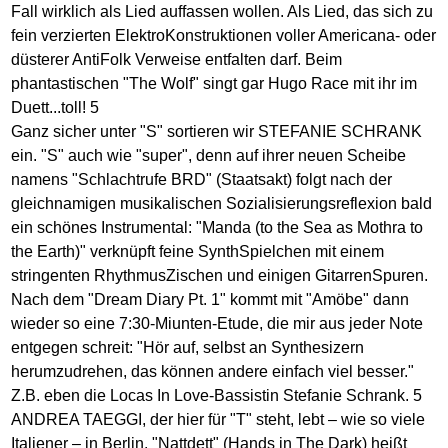
Fall wirklich als Lied auffassen wollen. Als Lied, das sich zu
fein verzierten ElektroKonstruktionen voller Americana- oder
düsterer AntiFolk Verweise entfalten darf. Beim
phantastischen "The Wolf" singt gar Hugo Race mit ihr im
Duett...toll! 5
Ganz sicher unter "S" sortieren wir STEFANIE SCHRANK
ein. "S" auch wie "super", denn auf ihrer neuen Scheibe
namens "Schlachtrufe BRD" (Staatsakt) folgt nach der
gleichnamigen musikalischen Sozialisierungsreflexion bald
ein schönes Instrumental: "Manda (to the Sea as Mothra to
the Earth)" verknüpft feine SynthSpielchen mit einem
stringenten RhythmusZischen und einigen GitarrenSpuren.
Nach dem "Dream Diary Pt. 1" kommt mit "Amöbe" dann
wieder so eine 7:30-Miunten-Etude, die mir aus jeder Note
entgegen schreit: "Hör auf, selbst an Synthesizern
herumzudrehen, das können andere einfach viel besser."
Z.B. eben die Locas In Love-Bassistin Stefanie Schrank. 5
ANDREA TAEGGI, der hier für "T" steht, lebt – wie so viele
Italiener – in Berlin. "Nattdett" (Hands in The Dark) heißt