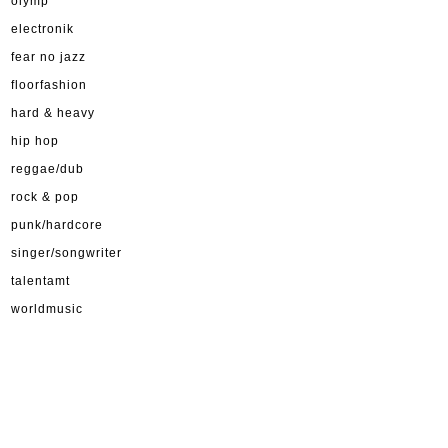
olymp
electronik
fear no jazz
floorfashion
hard & heavy
hip hop
reggae/dub
rock & pop
punk/hardcore
singer/songwriter
talentamt
worldmusic