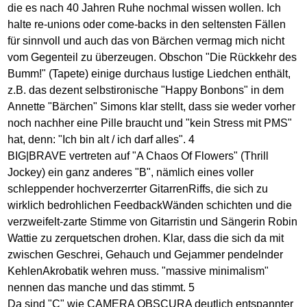
die es nach 40 Jahren Ruhe nochmal wissen wollen. Ich
halte re-unions oder come-backs in den seltensten Fällen
für sinnvoll und auch das von Bärchen vermag mich nicht
vom Gegenteil zu überzeugen. Obschon "Die Rückkehr des
Bumm!" (Tapete) einige durchaus lustige Liedchen enthält,
z.B. das dezent selbstironische "Happy Bonbons" in dem
Annette "Bärchen" Simons klar stellt, dass sie weder vorher
noch nachher eine Pille braucht und "kein Stress mit PMS"
hat, denn: "Ich bin alt / ich darf alles". 4
BIG|BRAVE vertreten auf "A Chaos Of Flowers" (Thrill
Jockey) ein ganz anderes "B", nämlich eines voller
schleppender hochverzerrter GitarrenRiffs, die sich zu
wirklich bedrohlichen FeedbackWänden schichten und die
verzweifelt-zarte Stimme von Gitarristin und Sängerin Robin
Wattie zu zerquetschen drohen. Klar, dass die sich da mit
zwischen Geschrei, Gehauch und Gejammer pendelnder
KehlenAkrobatik wehren muss. "massive minimalism"
nennen das manche und das stimmt. 5
Da sind "C" wie CAMERA OBSCURA deutlich entspannter