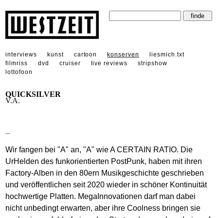
interviews
kunst
cartoon
konserven
liesmich.txt
filmriss
dvd
cruiser
live reviews
stripshow
lottofoon
QUICKSILVER
V.A.
_
Wir fangen bei "A" an, "A" wie A CERTAIN RATIO. Die
UrHelden des funkorientierten PostPunk, haben mit ihren
Factory-Alben in den 80ern Musikgeschichte geschrieben
und veröffentlichen seit 2020 wieder in schöner Kontinuität
hochwertige Platten. MegaInnovationen darf man dabei
nicht unbedingt erwarten, aber ihre Coolness bringen sie