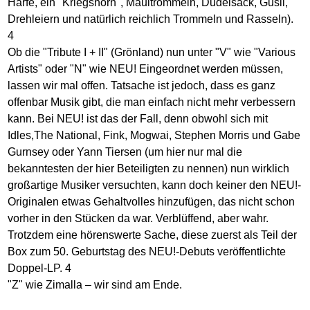
Harfe, ein "Kriegshorn", Maultrommeln, Dudelsack, Gusli,
Drehleiern und natürlich reichlich Trommeln und Rasseln).
4
Ob die "Tribute I + II" (Grönland) nun unter "V" wie "Various
Artists" oder "N" wie NEU! Eingeordnet werden müssen,
lassen wir mal offen. Tatsache ist jedoch, dass es ganz
offenbar Musik gibt, die man einfach nicht mehr verbessern
kann. Bei NEU! ist das der Fall, denn obwohl sich mit
Idles,The National, Fink, Mogwai, Stephen Morris und Gabe
Gurnsey oder Yann Tiersen (um hier nur mal die
bekanntesten der hier Beteiligten zu nennen) nun wirklich
großartige Musiker versuchten, kann doch keiner den NEU!-
Originalen etwas Gehaltvolles hinzufügen, das nicht schon
vorher in den Stücken da war. Verblüffend, aber wahr.
Trotzdem eine hörenswerte Sache, diese zuerst als Teil der
Box zum 50. Geburtstag des NEU!-Debuts veröffentlichte
Doppel-LP. 4
"Z" wie Zimalla – wir sind am Ende.