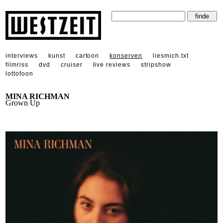
interviews
kunst
cartoon
konserven
liesmich.txt
filmriss
dvd
cruiser
live reviews
stripshow
lottofoon
MINA RICHMAN
Grown Up