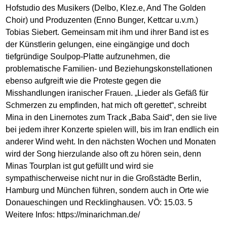
Hofstudio des Musikers (Delbo, Klez.e, And The Golden
Choir) und Produzenten (Enno Bunger, Kettcar u.v.m.)
Tobias Siebert. Gemeinsam mit ihm und ihrer Band ist es
der Künstlerin gelungen, eine eingängige und doch
tiefgründige Soulpop-Platte aufzunehmen, die
problematische Familien- und Beziehungskonstellationen
ebenso aufgreift wie die Proteste gegen die
Misshandlungen iranischer Frauen. „Lieder als Gefäß für
Schmerzen zu empfinden, hat mich oft gerettet“, schreibt
Mina in den Linernotes zum Track „Baba Said“, den sie live
bei jedem ihrer Konzerte spielen will, bis im Iran endlich ein
anderer Wind weht. In den nächsten Wochen und Monaten
wird der Song hierzulande also oft zu hören sein, denn
Minas Tourplan ist gut gefüllt und wird sie
sympathischerweise nicht nur in die Großstädte Berlin,
Hamburg und München führen, sondern auch in Orte wie
Donaueschingen und Recklinghausen. VÖ: 15.03. 5
Weitere Infos:
https://minarichman.de
/