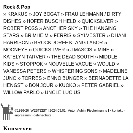
Rock & Pop
›› KRAKUS
›› JOY BOGAT
›› FRAU LEHMANN / DIRTY
DISHES
›› HOFER BUSCH HELD
›› QUICKSILVER
››
ROBERT POSS
›› ANOTHER SKY
›› THE HANGING
STARS
›› BRIMHEIM
›› FERRIS & SYLVESTER
›› DHANI
HARRISON
›› BROCKDORFF KLANG LABOR
››
MOONEYE
›› QUICKSILVER
›› J MASCIS
›› MINE
››
KATELYN TARVER
›› THE DEAD SOUTH
›› MIDDLE
KIDS
›› STOPPOK
›› NOUVELLE VAGUE
›› WOULD
››
VANESSA PETERS
›› WHISPERING SONS
›› MADELINE
JUNO
›› TORRES
›› ENNO BUNGER
›› BERNADETTE LA
HENGST
›› BON JOUR
›› KUOKO
›› PETER GABRIEL
››
WILLOW PARLO
›› UNCLE LUCIUS
©1996-26 WESTZEIT | 2024.03.01 | Autor: Achim Fischelmanns |
› kontakt
›
impressum
› datenschutz
Konserven