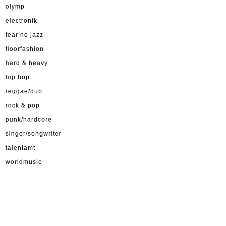
olymp
electronik
fear no jazz
floorfashion
hard & heavy
hip hop
reggae/dub
rock & pop
punk/hardcore
singer/songwriter
talentamt
worldmusic