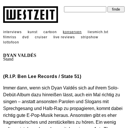
interviews
kunst
cartoon
konserven
liesmich.txt
filmriss
dvd
cruiser
live reviews
stripshow
lottofoon
DYAN VALDÉS
Stand
(R.I.P. Ben Lee Records / State 51)
Immer dann, wenn sich Dyan Valdés sich auf ihrem Solo-
Debüt-Album dazu hinreißen lässt, auch ein Mal richtig zu
singen – anstatt ansonsten Parolen und Slogans mit
Sprechgesang und Halb-Rap zu propagieren, kommt dabei
richtig gute E-Pop-Musik heraus. Ansonsten gibt es eher
fragmentarisches und zerstückeltes zu hören. Ein wenig