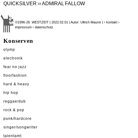
QUICKSILVER
›› ADMIRAL FALLOW
©1996-26 WESTZEIT | 2022.02.01 | Autor: Ullrich Maurer |
› kontakt
›
impressum
› datenschutz
Konserven
olymp
electronik
fear no jazz
floorfashion
hard & heavy
hip hop
reggae/dub
rock & pop
punk/hardcore
singer/songwriter
talentamt