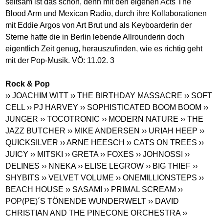
seltsam ist das schon, denn mit den eigenen Acts The
Blood Arm und Mexican Radio, durch ihre Kollaborationen
mit Eddie Argos von Art Brut und als Keyboarderin der
Sterne hatte die in Berlin lebende Allrounderin doch
eigentlich Zeit genug, herauszufinden, wie es richtig geht
mit der Pop-Musik. VÖ: 11.02. 3
Rock & Pop
›› JOACHIM WITT
›› THE BIRTHDAY MASSACRE
›› SOFT
CELL
›› PJ HARVEY
›› SOPHISTICATED BOOM BOOM
››
JUNGER
›› TOCOTRONIC
›› MODERN NATURE
›› THE
JAZZ BUTCHER
›› MIKE ANDERSEN
›› URIAH HEEP
››
QUICKSILVER
›› ARNE HEESCH
›› CATS ON TREES
››
JUICY
›› MITSKI
›› GRETA
›› FOXES
›› JOHNOSSI
››
DELINES
›› NNEKA
›› ELISE LEGROW
›› BIG THIEF
››
SHYBITS
›› VELVET VOLUME
›› ONEMILLIONSTEPS
››
BEACH HOUSE
›› SASAMI
›› PRIMAL SCREAM
››
POP(PE)´S TÖNENDE WUNDERWELT
›› DAVID
CHRISTIAN AND THE PINECONE ORCHESTRA
››