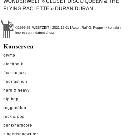
WUNDERWELT
›› CLOSET DISCO QUEEN & THE
FLYING RACLETTE
›› DURAN DURAN
©1996-26 WESTZEIT | 2021.12.01 | Autor: Ralf G. Poppe |
› kontakt
›
impressum
› datenschutz
Konserven
olymp
electronik
fear no jazz
floorfashion
hard & heavy
hip hop
reggae/dub
rock & pop
punk/hardcore
singer/songwriter