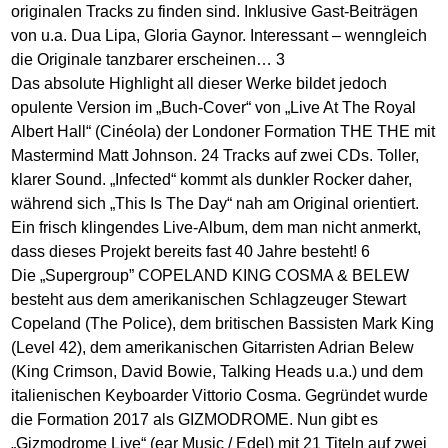
originalen Tracks zu finden sind. Inklusive Gast-Beiträgen
von u.a. Dua Lipa, Gloria Gaynor. Interessant – wenngleich
die Originale tanzbarer erscheinen… 3
Das absolute Highlight all dieser Werke bildet jedoch
opulente Version im „Buch-Cover“ von „Live At The Royal
Albert Hall“ (Cinéola) der Londoner Formation THE THE mit
Mastermind Matt Johnson. 24 Tracks auf zwei CDs. Toller,
klarer Sound. „Infected“ kommt als dunkler Rocker daher,
während sich „This Is The Day“ nah am Original orientiert.
Ein frisch klingendes Live-Album, dem man nicht anmerkt,
dass dieses Projekt bereits fast 40 Jahre besteht! 6
Die „Supergroup” COPELAND KING COSMA & BELEW
besteht aus dem amerikanischen Schlagzeuger Stewart
Copeland (The Police), dem britischen Bassisten Mark King
(Level 42), dem amerikanischen Gitarristen Adrian Belew
(King Crimson, David Bowie, Talking Heads u.a.) und dem
italienischen Keyboarder Vittorio Cosma. Gegründet wurde
die Formation 2017 als GIZMODROME. Nun gibt es
„Gizmodrome Live“ (ear Music / Edel) mit 21 Titeln auf zwei