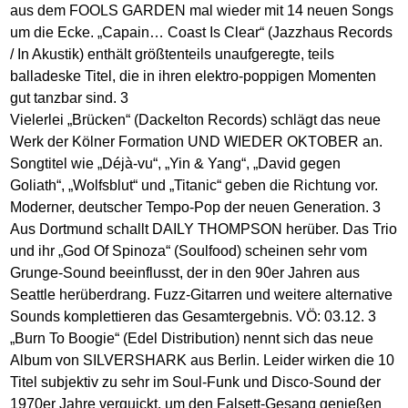
aus dem FOOLS GARDEN mal wieder mit 14 neuen Songs
um die Ecke. „Capain… Coast Is Clear“ (Jazzhaus Records
/ In Akustik) enthält größtenteils unaufgeregte, teils
balladeske Titel, die in ihren elektro-poppigen Momenten
gut tanzbar sind. 3
Vielerlei „Brücken“ (Dackelton Records) schlägt das neue
Werk der Kölner Formation UND WIEDER OKTOBER an.
Songtitel wie „Déjà-vu“, „Yin & Yang“, „David gegen
Goliath“, „Wolfsblut“ und „Titanic“ geben die Richtung vor.
Moderner, deutscher Tempo-Pop der neuen Generation. 3
Aus Dortmund schallt DAILY THOMPSON herüber. Das Trio
und ihr „God Of Spinoza“ (Soulfood) scheinen sehr vom
Grunge-Sound beeinflusst, der in den 90er Jahren aus
Seattle herüberdrang. Fuzz-Gitarren und weitere alternative
Sounds komplettieren das Gesamtergebnis. VÖ: 03.12. 3
„Burn To Boogie“ (Edel Distribution) nennt sich das neue
Album von SILVERSHARK aus Berlin. Leider wirken die 10
Titel subjektiv zu sehr im Soul-Funk und Disco-Sound der
1970er Jahre verquickt, um den Falsett-Gesang genießen