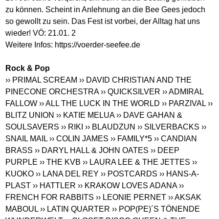
zu können. Scheint in Anlehnung an die Bee Gees jedoch
so gewollt zu sein. Das Fest ist vorbei, der Alltag hat uns
wieder! VÖ: 21.01. 2
Weitere Infos:
https://voerder-seefee.de
Rock & Pop
›› PRIMAL SCREAM
›› DAVID CHRISTIAN AND THE
PINECONE ORCHESTRA
›› QUICKSILVER
›› ADMIRAL
FALLOW
›› ALL THE LUCK IN THE WORLD
›› PARZIVAL
››
BLITZ UNION
›› KATIE MELUA
›› DAVE GAHAN &
SOULSAVERS
›› RIKI
›› BLAUDZUN
›› SILVERBACKS
››
SNAIL MAIL
›› COLIN JAMES
›› FAMILY*5
›› CANDIAN
BRASS
›› DARYL HALL & JOHN OATES
›› DEEP
PURPLE
›› THE KVB
›› LAURA LEE & THE JETTES
››
KUOKO
›› LANA DEL REY
›› POSTCARDS
›› HANS-A-
PLAST
›› HATTLER
›› KRAKOW LOVES ADANA
››
FRENCH FOR RABBITS
›› LEONIE PERNET
›› AKSAK
MABOUL
›› LATIN QUARTER
›› POP(PE)´S TÖNENDE