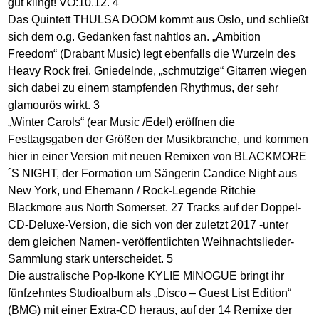
gut klingt! VÖ:10.12. 4
Das Quintett THULSA DOOM kommt aus Oslo, und schließt
sich dem o.g. Gedanken fast nahtlos an. „Ambition
Freedom“ (Drabant Music) legt ebenfalls die Wurzeln des
Heavy Rock frei. Gniedelnde, „schmutzige“ Gitarren wiegen
sich dabei zu einem stampfenden Rhythmus, der sehr
glamourös wirkt. 3
„Winter Carols“ (ear Music /Edel) eröffnen die
Festtagsgaben der Größen der Musikbranche, und kommen
hier in einer Version mit neuen Remixen von BLACKMORE
´S NIGHT, der Formation um Sängerin Candice Night aus
New York, und Ehemann / Rock-Legende Ritchie
Blackmore aus North Somerset. 27 Tracks auf der Doppel-
CD-Deluxe-Version, die sich von der zuletzt 2017 -unter
dem gleichen Namen- veröffentlichten Weihnachtslieder-
Sammlung stark unterscheidet. 5
Die australische Pop-Ikone KYLIE MINOGUE bringt ihr
fünfzehntes Studioalbum als „Disco – Guest List Edition“
(BMG) mit einer Extra-CD heraus, auf der 14 Remixe der