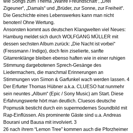
wie Songs zum Thema „Wahre Freundschaft“, „Drei
Zigeuner“, „Damals“ und „Brüder, zur Sonne, zur Freiheit“.
Die Geschichte eines Lebenswerkes kann man nicht
benoten! Ohne Wertung.
Ansonsten kommt aus deutschen Klangwelten viel Neues:
Hamburg meldet sich durch WOLFGANG MÜLLER mit
dessen sechsten Album zurück: „Die Nacht ist vorbei“
(Fressmann / Indigo), doch fein ziselierte, sanfte
Gitarrenklänge bleiben ebenso haften wie in einer ruhigen
Stimmung dargebotenen Sprech-Gesänge des
Liedermachers, die manchmal Erinnerungen an
Stimmungen von Simon & Garfunkel wach werden lassen. 4
Der Erfurter Thomas Hübner a.k.a. CLUESO hat nunmehr
sein neuntes „Album“ (Epic / Sony Music) am Start. Diese
Erfahrungswerte hört man deutlich. Cluesos deutsche
Popmusik besticht durch ein supermodernes Soundbild mit
Rap-Einflüssen. Als prominente Gäste sind u.a. Andreas
Bourani und Bausa mit involviert. 3
26 nach ihrem “Lemon Tree” kommen auch die Pforzheimer