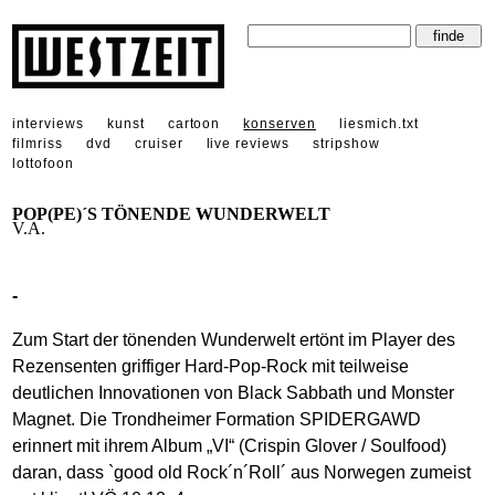
interviews
kunst
cartoon
konserven
liesmich.txt
filmriss
dvd
cruiser
live reviews
stripshow
lottofoon
POP(PE)´S TÖNENDE WUNDERWELT
V.A.
-
Zum Start der tönenden Wunderwelt ertönt im Player des
Rezensenten griffiger Hard-Pop-Rock mit teilweise
deutlichen Innovationen von Black Sabbath und Monster
Magnet. Die Trondheimer Formation SPIDERGAWD
erinnert mit ihrem Album „VI“ (Crispin Glover / Soulfood)
daran, dass `good old Rock´n´Roll´ aus Norwegen zumeist