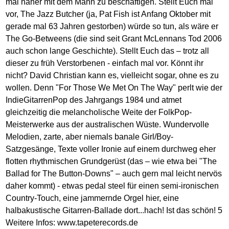
mal näher mit dem Mann zu beschäftigen. Stellt Euch mal
vor, The Jazz Butcher (ja, Pat Fish ist Anfang Oktober mit
gerade mal 63 Jahren gestorben) würde so tun, als wäre er
The Go-Betweens (die sind seit Grant McLennans Tod 2006
auch schon lange Geschichte). Stellt Euch das – trotz all
dieser zu früh Verstorbenen - einfach mal vor. Könnt ihr
nicht? David Christian kann es, vielleicht sogar, ohne es zu
wollen. Denn "For Those We Met On The Way" perlt wie der
IndieGitarrenPop des Jahrgangs 1984 und atmet
gleichzeitig die melancholische Weite der FolkPop-
Meisterwerke aus der australischen Wüste. Wundervolle
Melodien, zarte, aber niemals banale Girl/Boy-
Satzgesänge, Texte voller Ironie auf einem durchweg eher
flotten rhythmischen Grundgerüst (das – wie etwa bei "The
Ballad for The Button-Downs" – auch gern mal leicht nervös
daher kommt) - etwas pedal steel für einen semi-ironischen
Country-Touch, eine jammernde Orgel hier, eine
halbakustische Gitarren-Ballade dort...hach! Ist das schön! 5
Weitere Infos:
www.tapeterecords.de