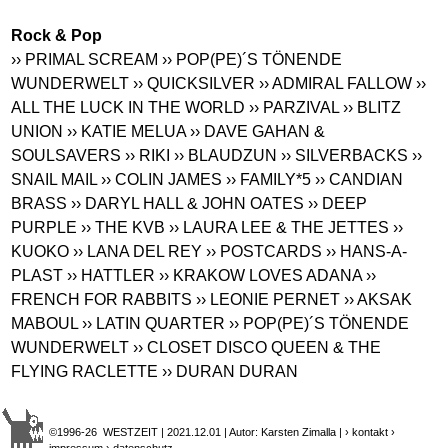
Rock & Pop
›› PRIMAL SCREAM
›› POP(PE)´S TÖNENDE
WUNDERWELT
›› QUICKSILVER
›› ADMIRAL FALLOW
››
ALL THE LUCK IN THE WORLD
›› PARZIVAL
›› BLITZ
UNION
›› KATIE MELUA
›› DAVE GAHAN &
SOULSAVERS
›› RIKI
›› BLAUDZUN
›› SILVERBACKS
››
SNAIL MAIL
›› COLIN JAMES
›› FAMILY*5
›› CANDIAN
BRASS
›› DARYL HALL & JOHN OATES
›› DEEP
PURPLE
›› THE KVB
›› LAURA LEE & THE JETTES
››
KUOKO
›› LANA DEL REY
›› POSTCARDS
›› HANS-A-
PLAST
›› HATTLER
›› KRAKOW LOVES ADANA
››
FRENCH FOR RABBITS
›› LEONIE PERNET
›› AKSAK
MABOUL
›› LATIN QUARTER
›› POP(PE)´S TÖNENDE
WUNDERWELT
›› CLOSET DISCO QUEEN & THE
FLYING RACLETTE
›› DURAN DURAN
©1996-26 WESTZEIT | 2021.12.01 | Autor: Karsten Zimalla |
› kontakt
›
impressum
› datenschutz