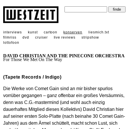
interviews
kunst
cartoon
konserven
liesmich.txt
filmriss
dvd
cruiser
live reviews
stripshow
lottofoon
DAVID CHRISTIAN AND THE PINECONE ORCHESTRA
For Those We Met On The Way
(Tapete Records / Indigo)
Die Werke von Comet Gain sind an mir bisher spurlos
vorrüber gegangen – ganz offenbar ein großes Versäumnis,
denn was C.G.-mastermind (und wohl auch einzig
dauerhaftes Mitglied dieses Kollektivs) David Christian hier
auf seiner ersten Solo-Platte (nach beinahe 30 Comet Gain-
Jahren) aus dem Ärmel schüttelt, macht schon Lust, sich