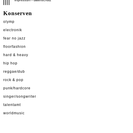
Konserven
olymp
electronik
fear no jazz
floorfashion
hard & heavy
hip hop
reggae/dub
rock & pop
punk/hardcore
singer/songwriter
talentamt
worldmusic