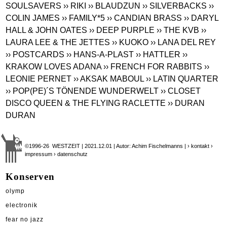
SOULSAVERS
›› RIKI
›› BLAUDZUN
›› SILVERBACKS
››
COLIN JAMES
›› FAMILY*5
›› CANDIAN BRASS
›› DARYL
HALL & JOHN OATES
›› DEEP PURPLE
›› THE KVB
››
LAURA LEE & THE JETTES
›› KUOKO
›› LANA DEL REY
›› POSTCARDS
›› HANS-A-PLAST
›› HATTLER
››
KRAKOW LOVES ADANA
›› FRENCH FOR RABBITS
››
LEONIE PERNET
›› AKSAK MABOUL
›› LATIN QUARTER
›› POP(PE)´S TÖNENDE WUNDERWELT
›› CLOSET
DISCO QUEEN & THE FLYING RACLETTE
›› DURAN
DURAN
©1996-26 WESTZEIT | 2021.12.01 | Autor: Achim Fischelmanns |
› kontakt
›
impressum
› datenschutz
Konserven
olymp
electronik
fear no jazz