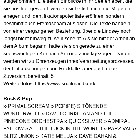
aufgenommen. Die tiefen Einblicke in ihr Seelenleben, die
sie uns hier gewährt, werden sicherlich nicht nur Mitgefühl
erregen und Identifikationspotentiale eröffnen, sondern
bestimmt auch Fremdscham auslösen. Die Texte handeln
von einer vergangenen Beziehung, über die Lindsey noch
längst nicht hinweg zu sein scheint. Als sie mit der Arbeit an
dem Album begann, hatte sie sich gerade zu einer
sechswöchigen Kur nach Arizona zurückgezogen. Darum
werden wir zu Ohrenzeugen ihres Verarbeitungsprozesses,
der Enttäuschungen und Rückfälle, aber auch neue
Zuversicht bereithält. 5
Weitere Infos:
https://www.snailmail.band
/
Rock & Pop
›› PRIMAL SCREAM
›› POP(PE)´S TÖNENDE
WUNDERWELT
›› DAVID CHRISTIAN AND THE
PINECONE ORCHESTRA
›› QUICKSILVER
›› ADMIRAL
FALLOW
›› ALL THE LUCK IN THE WORLD
›› PARZIVAL
››
BLITZ UNION
›› KATIE MELUA
›› DAVE GAHAN &