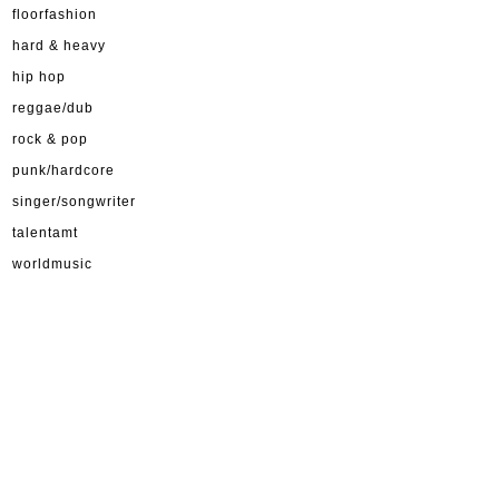
floorfashion
hard & heavy
hip hop
reggae/dub
rock & pop
punk/hardcore
singer/songwriter
talentamt
worldmusic