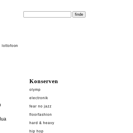
lottofoon
Konserven
olymp
electronik
n
fear no jazz
floorfashion
lua
hard & heavy
hip hop