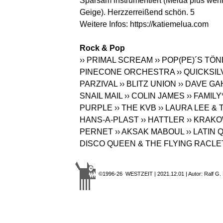
Sparsam instrumentiert (Melua plus wen
Geige). Herzzerreißend schön. 5
Weitere Infos:
https://katiemelua.com
Rock & Pop
›› PRIMAL SCREAM
›› POP(PE)´S T
PINECONE ORCHESTRA
›› QUICKSI
PARZIVAL
›› BLITZ UNION
›› DAVE G
SNAIL MAIL
›› COLIN JAMES
›› FAMILY
PURPLE
›› THE KVB
›› LAURA LEE &
HANS-A-PLAST
›› HATTLER
›› KRAK
PERNET
›› AKSAK MABOUL
›› LATIN
DISCO QUEEN & THE FLYING RACLE
©1996-26 WESTZEIT | 2021.12.01 | Autor: Ralf G.