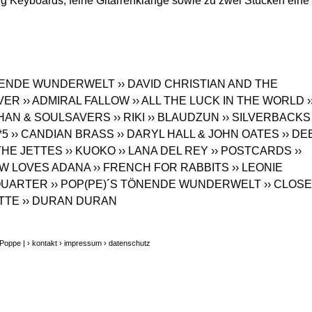
ig Keyboards, feine Gitarrenklänge sowie zu zwei Stücken eine
ÖNENDE WUNDERWELT
›› DAVID CHRISTIAN AND THE
LVER
›› ADMIRAL FALLOW
›› ALL THE LUCK IN THE WORLD
›
AHAN & SOULSAVERS
›› RIKI
›› BLAUDZUN
›› SILVERBACKS
*5
›› CANDIAN BRASS
›› DARYL HALL & JOHN OATES
›› DE
 THE JETTES
›› KUOKO
›› LANA DEL REY
›› POSTCARDS
››
OW LOVES ADANA
›› FRENCH FOR RABBITS
›› LEONIE
 QUARTER
›› POP(PE)´S TÖNENDE WUNDERWELT
›› CLOS
TTE
›› DURAN DURAN
 Poppe |
› kontakt
› impressum
› datenschutz