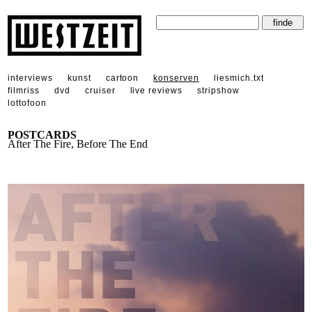
interviews
kunst
cartoon
konserven
liesmich.txt
filmriss
dvd
cruiser
live reviews
stripshow
lottofoon
POSTCARDS
After The Fire, Before The End