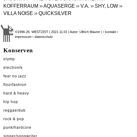
KOFFERRAUM
›› AQUASERGE
›› V.A.
›› SHY, LOW
››
VILLA NOISE
›› QUICKSILVER
©1996-26 WESTZEIT | 2021.11.01 | Autor: Ullrich Maurer |
› kontakt
›
impressum
› datenschutz
Konserven
olymp
electronik
fear no jazz
floorfashion
hard & heavy
hip hop
reggae/dub
rock & pop
punk/hardcore
singer/songwriter