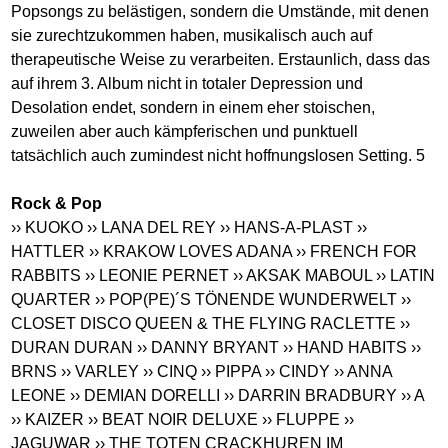
Popsongs zu belästigen, sondern die Umstände, mit denen
sie zurechtzukommen haben, musikalisch auch auf
therapeutische Weise zu verarbeiten. Erstaunlich, dass das
auf ihrem 3. Album nicht in totaler Depression und
Desolation endet, sondern in einem eher stoischen,
zuweilen aber auch kämpferischen und punktuell
tatsächlich auch zumindest nicht hoffnungslosen Setting. 5
Rock & Pop
›› KUOKO
›› LANA DEL REY
›› HANS-A-PLAST
››
HATTLER
›› KRAKOW LOVES ADANA
›› FRENCH FOR
RABBITS
›› LEONIE PERNET
›› AKSAK MABOUL
›› LATIN
QUARTER
›› POP(PE)´S TÖNENDE WUNDERWELT
››
CLOSET DISCO QUEEN & THE FLYING RACLETTE
››
DURAN DURAN
›› DANNY BRYANT
›› HAND HABITS
››
BRNS
›› VARLEY
›› CINQ
›› PIPPA
›› CINDY
›› ANNA
LEONE
›› DEMIAN DORELLI
›› DARRIN BRADBURY
›› A
›› KAIZER
›› BEAT NOIR DELUXE
›› FLUPPE
››
JAGUWAR
›› THE TOTEN CRACKHUREN IM