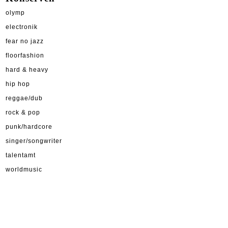
olymp
electronik
fear no jazz
floorfashion
hard & heavy
hip hop
reggae/dub
rock & pop
punk/hardcore
singer/songwriter
talentamt
worldmusic