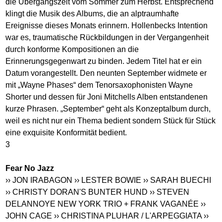
die Übergangszeit vom Sommer zum Herbst. Entsprechend
klingt die Musik des Albums, die an alptraumhafte
Ereignisse dieses Monats erinnern. Hollenbecks Intention
war es, traumatische Rückbildungen in der Vergangenheit
durch konforme Kompositionen an die
Erinnerungsgegenwart zu binden. Jedem Titel hat er ein
Datum vorangestellt. Den neunten September widmete er
mit „Wayne Phases“ dem Tenorsaxophonisten Wayne
Shorter und dessen für Joni Mitchells Alben entstandenen
kurze Phrasen. „September“ geht als Konzeptalbum durch,
weil es nicht nur ein Thema bedient sondern Stück für Stück
eine exquisite Konformität bedient.
3
Fear No Jazz
›› JON IRABAGON
›› LESTER BOWIE
›› SARAH BUECHI
›› CHRISTY DORAN'S BUNTER HUND
›› STEVEN
DELANNOYE NEW YORK TRIO + FRANK VAGANÉE
››
JOHN CAGE
›› CHRISTINA PLUHAR / L'ARPEGGIATA
››