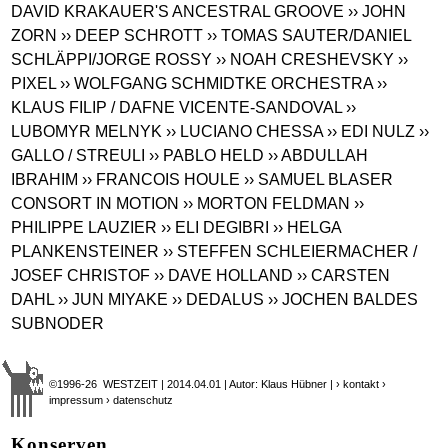
DAVID KRAKAUER'S ANCESTRAL GROOVE
›› JOHN
ZORN
›› DEEP SCHROTT
›› TOMAS SAUTER/DANIEL
SCHLÄPPI/JORGE ROSSY
›› NOAH CRESHEVSKY
››
PIXEL
›› WOLFGANG SCHMIDTKE ORCHESTRA
››
KLAUS FILIP / DAFNE VICENTE-SANDOVAL
››
LUBOMYR MELNYK
›› LUCIANO CHESSA
›› EDI NULZ
››
GALLO / STREULI
›› PABLO HELD
›› ABDULLAH
IBRAHIM
›› FRANCOIS HOULE
›› SAMUEL BLASER
CONSORT IN MOTION
›› MORTON FELDMAN
››
PHILIPPE LAUZIER
›› ELI DEGIBRI
›› HELGA
PLANKENSTEINER
›› STEFFEN SCHLEIERMACHER /
JOSEF CHRISTOF
›› DAVE HOLLAND
›› CARSTEN
DAHL
›› JUN MIYAKE
›› DEDALUS
›› JOCHEN BALDES
SUBNODER
©1996-26 WESTZEIT | 2014.04.01 | Autor: Klaus Hübner |
› kontakt
›
impressum
› datenschutz
Konserven