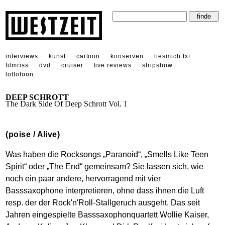
interviews
kunst
cartoon
konserven
liesmich.txt
filmriss
dvd
cruiser
live reviews
stripshow
lottofoon
DEEP SCHROTT
The Dark Side Of Deep Schrott Vol. 1
(poise / Alive)
Was haben die Rocksongs „Paranoid“, „Smells Like Teen
Spirit“ oder „The End“ gemeinsam? Sie lassen sich, wie
noch ein paar andere, hervorragend mit vier
Basssaxophone interpretieren, ohne dass ihnen die Luft
resp. der der Rock'n'Roll-Stallgeruch ausgeht. Das seit
Jahren eingespielte Basssaxophonquartett Wollie Kaiser,