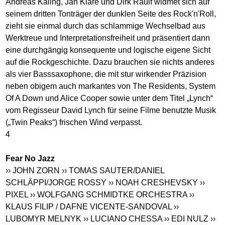
Andreas Kaling, Jan Klare und Dirk Raulf widmet sich auf
seinem dritten Tonträger der dunklen Seite des Rock'n'Roll,
zieht sie einmal durch das schlammige Wechselbad aus
Werktreue und Interpretationsfreiheit und präsentiert dann
eine durchgängig konsequente und logische eigene Sicht
auf die Rockgeschichte. Dazu brauchen sie nichts anderes
als vier Basssaxophone, die mit stur wirkender Präzision
neben obigem auch markantes von The Residents, System
Of A Down und Alice Cooper sowie unter dem Titel „Lynch“
vom Regisseur David Lynch für seine Filme benutzte Musik
(„Twin Peaks“) frischen Wind verpasst.
4
Fear No Jazz
›› JOHN ZORN
›› TOMAS SAUTER/DANIEL
SCHLÄPPI/JORGE ROSSY
›› NOAH CRESHEVSKY
››
PIXEL
›› WOLFGANG SCHMIDTKE ORCHESTRA
››
KLAUS FILIP / DAFNE VICENTE-SANDOVAL
››
LUBOMYR MELNYK
›› LUCIANO CHESSA
›› EDI NULZ
››