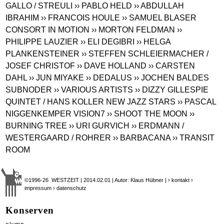
GALLO / STREULI
›› PABLO HELD
›› ABDULLAH
IBRAHIM
›› FRANCOIS HOULE
›› SAMUEL BLASER
CONSORT IN MOTION
›› MORTON FELDMAN
››
PHILIPPE LAUZIER
›› ELI DEGIBRI
›› HELGA
PLANKENSTEINER
›› STEFFEN SCHLEIERMACHER /
JOSEF CHRISTOF
›› DAVE HOLLAND
›› CARSTEN
DAHL
›› JUN MIYAKE
›› DEDALUS
›› JOCHEN BALDES
SUBNODER
›› VARIOUS ARTISTS
›› DIZZY GILLESPIE
QUINTET / HANS KOLLER NEW JAZZ STARS
›› PASCAL
NIGGENKEMPER VISION7
›› SHOOT THE MOON
››
BURNING TREE
›› URI GURVICH
›› ERDMANN /
WESTERGAARD / ROHRER
›› BARBACANA
›› TRANSIT
ROOM
©1996-26 WESTZEIT | 2014.02.01 | Autor: Klaus Hübner |
› kontakt
›
impressum
› datenschutz
Konserven