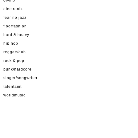
olymp
electronik
fear no jazz
floorfashion
hard & heavy
hip hop
reggae/dub
rock & pop
punk/hardcore
singer/songwriter
talentamt
worldmusic