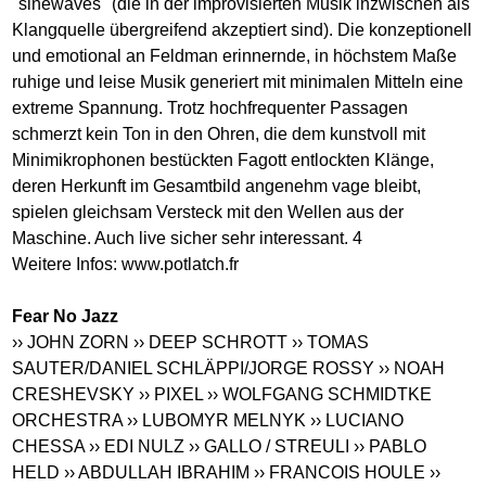
"sinewaves" (die in der improvisierten Musik inzwischen als
Klangquelle übergreifend akzeptiert sind). Die konzeptionell
und emotional an Feldman erinnernde, in höchstem Maße
ruhige und leise Musik generiert mit minimalen Mitteln eine
extreme Spannung. Trotz hochfrequenter Passagen
schmerzt kein Ton in den Ohren, die dem kunstvoll mit
Minimikrophonen bestückten Fagott entlockten Klänge,
deren Herkunft im Gesamtbild angenehm vage bleibt,
spielen gleichsam Versteck mit den Wellen aus der
Maschine. Auch live sicher sehr interessant. 4
Weitere Infos:
www.potlatch.fr
Fear No Jazz
›› JOHN ZORN
›› DEEP SCHROTT
›› TOMAS
SAUTER/DANIEL SCHLÄPPI/JORGE ROSSY
›› NOAH
CRESHEVSKY
›› PIXEL
›› WOLFGANG SCHMIDTKE
ORCHESTRA
›› LUBOMYR MELNYK
›› LUCIANO
CHESSA
›› EDI NULZ
›› GALLO / STREULI
›› PABLO
HELD
›› ABDULLAH IBRAHIM
›› FRANCOIS HOULE
››