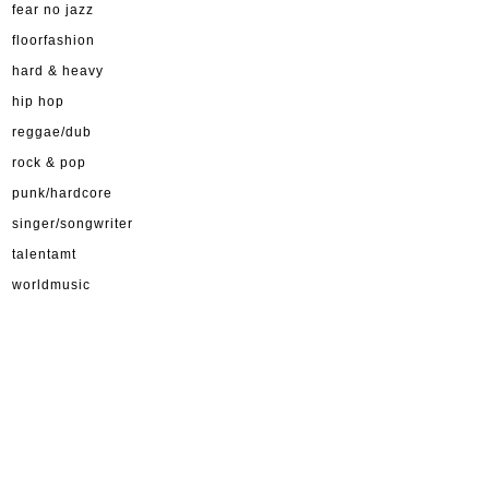
fear no jazz
floorfashion
hard & heavy
hip hop
reggae/dub
rock & pop
punk/hardcore
singer/songwriter
talentamt
worldmusic