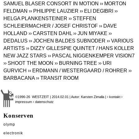
SAMUEL BLASER CONSORT IN MOTION
›› MORTON
FELDMAN
›› PHILIPPE LAUZIER
›› ELI DEGIBRI
››
HELGA PLANKENSTEINER
›› STEFFEN
SCHLEIERMACHER / JOSEF CHRISTOF
›› DAVE
HOLLAND
›› CARSTEN DAHL
›› JUN MIYAKE
››
DEDALUS
›› JOCHEN BALDES SUBNODER
›› VARIOUS
ARTISTS
›› DIZZY GILLESPIE QUINTET / HANS KOLLER
NEW JAZZ STARS
›› PASCAL NIGGENKEMPER VISION7
›› SHOOT THE MOON
›› BURNING TREE
›› URI
GURVICH
›› ERDMANN / WESTERGAARD / ROHRER
››
BARBACANA
›› TRANSIT ROOM
©1996-26 WESTZEIT | 2014.02.01 | Autor: Karsten Zimalla |
› kontakt
›
impressum
› datenschutz
Konserven
olymp
electronik