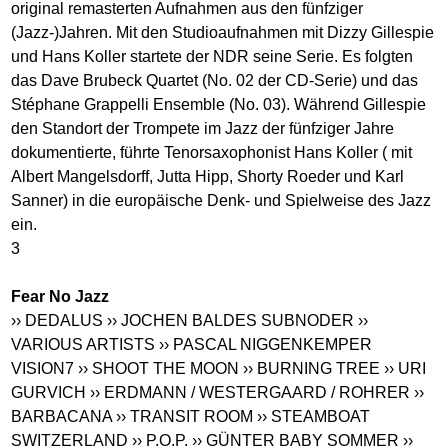
original remasterten Aufnahmen aus den fünfziger
(Jazz-)Jahren. Mit den Studioaufnahmen mit Dizzy Gillespie
und Hans Koller startete der NDR seine Serie. Es folgten
das Dave Brubeck Quartet (No. 02 der CD-Serie) und das
Stéphane Grappelli Ensemble (No. 03). Während Gillespie
den Standort der Trompete im Jazz der fünfziger Jahre
dokumentierte, führte Tenorsaxophonist Hans Koller ( mit
Albert Mangelsdorff, Jutta Hipp, Shorty Roeder und Karl
Sanner) in die europäische Denk- und Spielweise des Jazz
ein.
3
Fear No Jazz
›› DEDALUS
›› JOCHEN BALDES SUBNODER
››
VARIOUS ARTISTS
›› PASCAL NIGGENKEMPER
VISION7
›› SHOOT THE MOON
›› BURNING TREE
›› URI
GURVICH
›› ERDMANN / WESTERGAARD / ROHRER
››
BARBACANA
›› TRANSIT ROOM
›› STEAMBOAT
SWITZERLAND
›› P.O.P.
›› GÜNTER BABY SOMMER
››