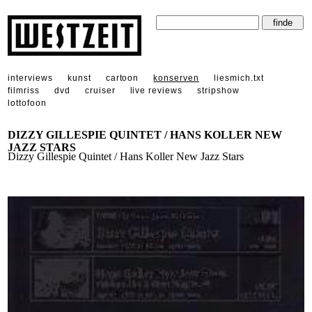
interviews
kunst
cartoon
konserven
liesmich.txt
filmriss
dvd
cruiser
live reviews
stripshow
lottofoon
DIZZY GILLESPIE QUINTET / HANS KOLLER NEW
JAZZ STARS
Dizzy Gillespie Quintet / Hans Koller New Jazz Stars