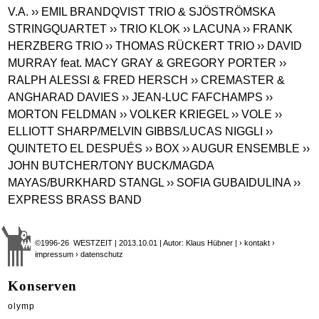
V.A.
›› EMIL BRANDQVIST TRIO & SJÖSTRÖMSKA
STRINGQUARTET
›› TRIO KLOK
›› LACUNA
›› FRANK
HERZBERG TRIO
›› THOMAS RÜCKERT TRIO
›› DAVID
MURRAY feat. MACY GRAY & GREGORY PORTER
››
RALPH ALESSI & FRED HERSCH
›› CREMASTER &
ANGHARAD DAVIES
›› JEAN-LUC FAFCHAMPS
››
MORTON FELDMAN
›› VOLKER KRIEGEL
›› VOLE
››
ELLIOTT SHARP/MELVIN GIBBS/LUCAS NIGGLI
››
QUINTETO EL DESPUÉS
›› BOX
›› AUGUR ENSEMBLE
››
JOHN BUTCHER/TONY BUCK/MAGDA
MAYAS/BURKHARD STANGL
›› SOFIA GUBAIDULINA
››
EXPRESS BRASS BAND
©1996-26 WESTZEIT | 2013.10.01 | Autor: Klaus Hübner |
› kontakt
›
impressum
› datenschutz
Konserven
olymp