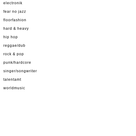
electronik
fear no jazz
floorfashion
hard & heavy
hip hop
reggae/dub
rock & pop
punk/hardcore
singer/songwriter
talentamt
worldmusic