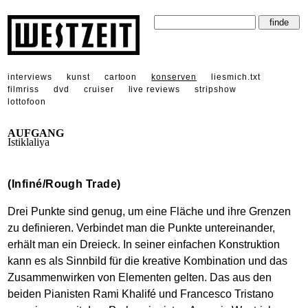
interviews
kunst
cartoon
konserven
liesmich.txt
filmriss
dvd
cruiser
live reviews
stripshow
lottofoon
AUFGANG
Istiklaliya
(Infiné/Rough Trade)
Drei Punkte sind genug, um eine Fläche und ihre Grenzen
zu definieren. Verbindet man die Punkte untereinander,
erhält man ein Dreieck. In seiner einfachen Konstruktion
kann es als Sinnbild für die kreative Kombination und das
Zusammenwirken von Elementen gelten. Das aus den
beiden Pianisten Rami Khalifé und Francesco Tristano