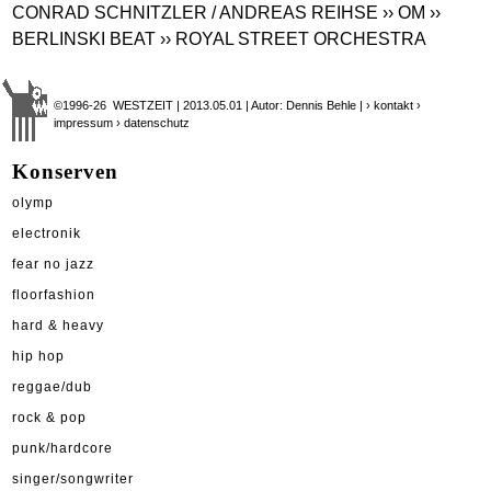
CONRAD SCHNITZLER / ANDREAS REIHSE
›› OM
››
BERLINSKI BEAT
›› ROYAL STREET ORCHESTRA
©1996-26 WESTZEIT | 2013.05.01 | Autor: Dennis Behle |
› kontakt
›
impressum
› datenschutz
Konserven
olymp
electronik
fear no jazz
floorfashion
hard & heavy
hip hop
reggae/dub
rock & pop
punk/hardcore
singer/songwriter