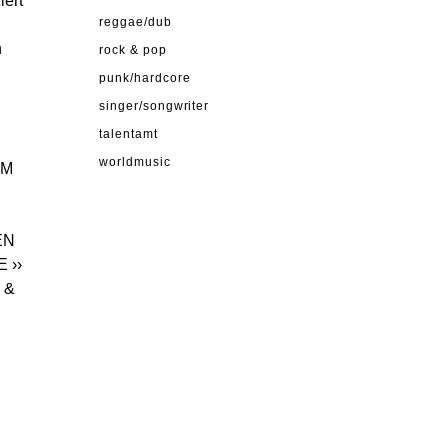
iert
reggae/dub
n
rock & pop
punk/hardcore
singer/songwriter
talentamt
worldmusic
OM
EN
E
››
 &