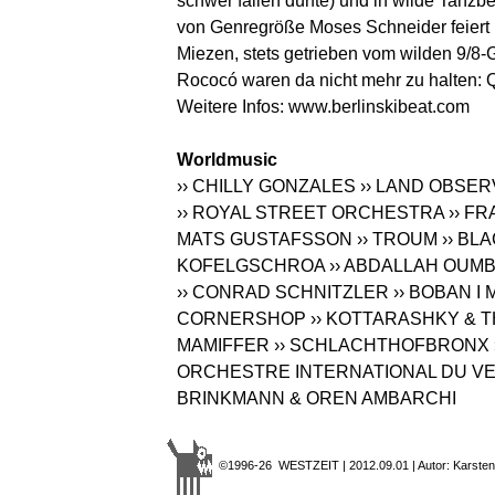
schwer fallen dürfte) und in wilde Tanzb
von Genregröße Moses Schneider feiert B
Miezen, stets getrieben vom wilden 9/8
Rococó waren da nicht mehr zu halten: Q
Weitere Infos:
www.berlinskibeat.com
Worldmusic
›› CHILLY GONZALES
›› LAND OBSE
›› ROYAL STREET ORCHESTRA
›› F
MATS GUSTAFSSON
›› TROUM
›› BL
KOFELGSCHROA
›› ABDALLAH OU
›› CONRAD SCHNITZLER
›› BOBAN 
CORNERSHOP
›› KOTTARASHKY & 
MAMIFFER
›› SCHLACHTHOFBRONX
ORCHESTRE INTERNATIONAL DU V
BRINKMANN & OREN AMBARCHI
©1996-26 WESTZEIT | 2012.09.01 | Autor: Karsten 