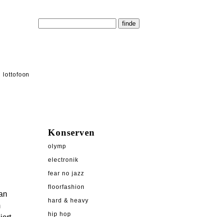
lottofoon
Konserven
olymp
electronik
fear no jazz
floorfashion
an
hard & heavy
m
hip hop