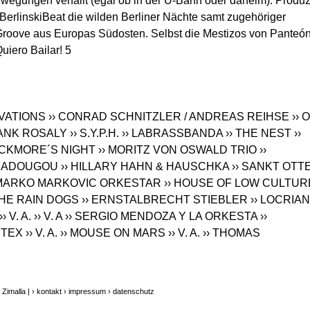
ewegungen verfällt (egal ob in der U-Bahn oder daheim). Produz
erlinskiBeat die wilden Berliner Nächte samt zugehöriger
-Groove aus Europas Südosten. Selbst die Mestizos von Panteó
uiero Bailar! 5
RVATIONS
›› CONRAD SCHNITZLER / ANDREAS REIHSE
›› 
RANK ROSALY
›› S.Y.P.H.
›› LABRASSBANDA
›› THE NEST
››
ACKMORE´S NIGHT
›› MORITZ VON OSWALD TRIO
››
MBADOUGOU
›› HILLARY HAHN & HAUSCHKA
›› SANKT OTT
I MARKO MARKOVIC ORKESTAR
›› HOUSE OF LOW CULTUR
THE RAIN DOGS
›› ERNSTALBRECHT STIEBLER
›› LOCRIAN
›› V. A.
›› V. A
›› SERGIO MENDOZA Y LA ORKESTA
››
ETEX
›› V. A.
›› MOUSE ON MARS
›› V. A.
›› THOMAS
Zimalla |
› kontakt
› impressum
› datenschutz