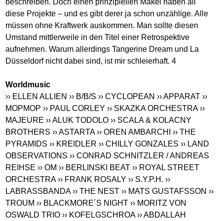
beschreiben. Doch einen prinzipiellen Makel haben all
diese Projekte – und es gibt derer ja schon unzählige. Alle
müssen ohne Kraftwerk auskommen. Man sollte diesen
Umstand mittlerweile in den Titel einer Retrospektive
aufnehmen. Warum allerdings Tangerine Dream und La
Düsseldorf nicht dabei sind, ist mir schleierhaft. 4
Worldmusic
›› ELLEN ALLIEN
›› B/B/S
›› CYCLOPEAN
›› APPARAT
››
MOPMOP
›› PAUL CORLEY
›› SKAZKA ORCHESTRA
››
MAJEURE
›› ALUK TODOLO
›› SCALA & KOLACNY
BROTHERS
›› ASTARTA
›› OREN AMBARCHI
›› THE
PYRAMIDS
›› KREIDLER
›› CHILLY GONZALES
›› LAND
OBSERVATIONS
›› CONRAD SCHNITZLER / ANDREAS
REIHSE
›› OM
›› BERLINSKI BEAT
›› ROYAL STREET
ORCHESTRA
›› FRANK ROSALY
›› S.Y.P.H.
››
LABRASSBANDA
›› THE NEST
›› MATS GUSTAFSSON
››
TROUM
›› BLACKMORE´S NIGHT
›› MORITZ VON
OSWALD TRIO
›› KOFELGSCHROA
›› ABDALLAH