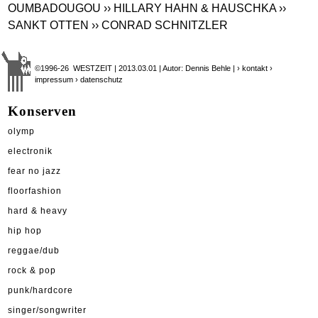
OUMBADOUGOU
›› HILLARY HAHN & HAUSCHKA
››
SANKT OTTEN
›› CONRAD SCHNITZLER
©1996-26 WESTZEIT | 2013.03.01 | Autor: Dennis Behle |
› kontakt
›
impressum
› datenschutz
Konserven
olymp
electronik
fear no jazz
floorfashion
hard & heavy
hip hop
reggae/dub
rock & pop
punk/hardcore
singer/songwriter