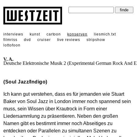
interviews
kunst
cartoon
konserven
liesmich.txt
filmriss
dvd
cruiser
live reviews
stripshow
lottofoon
V. A.
Deutsche Elektronische Musik 2 (Experimental German Rock And El
(Soul Jazz/Indigo)
Ich kann gut verstehen, dass es für jemanden wie Stuart
Baker von Soul Jazz in London immer noch spannend sein
muss, sein Wissen über Krautrock in Form einer
Liedersammlung zu präsentieren. Neben den großen
Namen gibt es bestimmt immer noch Abseitiges zu
entdecken oder Parallelen zu simultanen Szenen zu