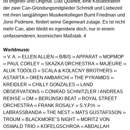
ist originell und Original. Das Quartett, eine Kollaboration
der zwei Can-Gründungsmitglieder Schmidt und Liebezeit
mit ihren langjährigen Musikerkollegen Burnt Friedman und
Jono Podmore, fördert seine Gegenwart zutage. Es ist nicht
mehr Can, aber bleibt es irgendwie doch, nur in einem
umfassenderen, kosmischen Maßstab. 4
Worldmusic
›› V. A.
›› ELLEN ALLIEN
›› B/B/S
›› APPARAT
›› MOPMOP
›› PAUL CORLEY
›› SKAZKA ORCHESTRA
›› MAJEURE
››
ALUK TODOLO
›› SCALA & KOLACNY BROTHERS
››
ASTARTA
›› OREN AMBARCHI
›› THE PYRAMIDS
››
KREIDLER
›› CHILLY GONZALES
›› LAND
OBSERVATIONS
›› CONRAD SCHNITZLER / ANDREAS
REIHSE
›› OM
›› BERLINSKI BEAT
›› ROYAL STREET
ORCHESTRA
›› FRANK ROSALY
›› S.Y.P.H.
››
LABRASSBANDA
›› THE NEST
›› MATS GUSTAFSSON
››
TROUM
›› BLACKMORE´S NIGHT
›› MORITZ VON
OSWALD TRIO
›› KOFELGSCHROA
›› ABDALLAH