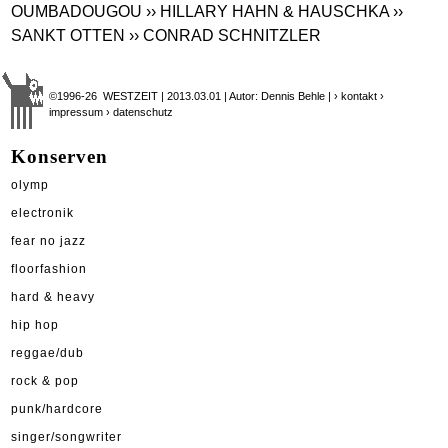
OUMBADOUGOU
›› HILLARY HAHN & HAUSCHKA
››
SANKT OTTEN
›› CONRAD SCHNITZLER
©1996-26 WESTZEIT | 2013.03.01 | Autor: Dennis Behle |
› kontakt
›
impressum
› datenschutz
Konserven
olymp
electronik
fear no jazz
floorfashion
hard & heavy
hip hop
reggae/dub
rock & pop
punk/hardcore
singer/songwriter