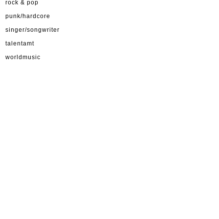
rock & pop
punk/hardcore
singer/songwriter
talentamt
worldmusic