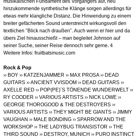
musikalischen Fundament des Vorgängers auf, neu
hinzukommende synthetische Klänge sorgen allerdings für
etwas mehr klangliche Distanz. Die Hinwendung zu einem
breiter gefächerten Sound unterstreicht wirkungsvoll den
textlichen "Blick nach draußen". Auch wenn er hier und da
übers Ziel hinausschießt – man begleitet Johnson auf
seiner Suche, seiner Reise dennoch sehr gerne. 4
Weitere Infos: fruitbatsmusic.com
Rock & Pop
›› BOY
›› KATZENJAMMER
›› MAX PROSA
›› DEAD
GUITARS
›› ANCIENT VVISDOM
›› DEAD GUITARS
››
AXELLE RED
›› POP(PE)´S TÖNENDE WUNDERWELT
››
RY COODER
›› VARIOUS ARTISTS
›› NICK LOWE
››
GEORGE THOROGOOD & THE DESTROYERS
››
VARIOUS ARTISTS
›› THEY MIGHT BE GIANTS
›› JIMMY
VAUGHAN
›› MALE BONDING
›› SPARROW AND THE
WORKSHOP
›› THE LADYBUG TRANSISTOR
›› THE
THIRD SOUND
›› DESTROY, MUNICH
›› PURO INSTINCT