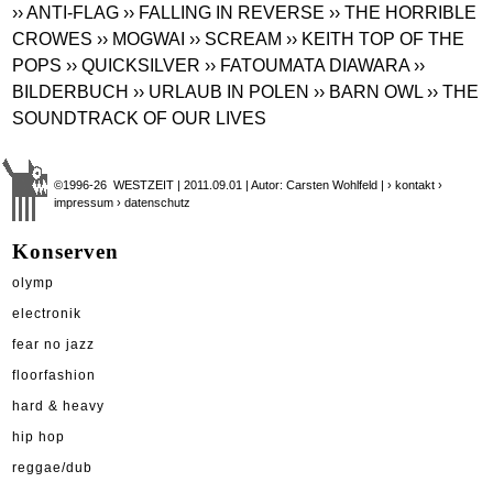
›› ANTI-FLAG
›› FALLING IN REVERSE
›› THE HORRIBLE
CROWES
›› MOGWAI
›› SCREAM
›› KEITH TOP OF THE
POPS
›› QUICKSILVER
›› FATOUMATA DIAWARA
››
BILDERBUCH
›› URLAUB IN POLEN
›› BARN OWL
›› THE
SOUNDTRACK OF OUR LIVES
©1996-26 WESTZEIT | 2011.09.01 | Autor: Carsten Wohlfeld |
› kontakt
›
impressum
› datenschutz
Konserven
olymp
electronik
fear no jazz
floorfashion
hard & heavy
hip hop
reggae/dub