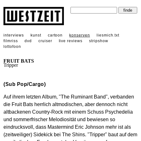
interviews
kunst
cartoon
konserven
liesmich.txt
filmriss
dvd
cruiser
live reviews
stripshow
lottofoon
FRUIT BATS
Tripper
(Sub Pop/Cargo)
Auf ihrem letzten Album, "The Ruminant Band", verbanden
die Fruit Bats herrlich altmodischen, aber dennoch nicht
altbackenen Country-Rock mit einem Schuss Psychedelia
und sommerfrischer Melodiosität und bewiesen so
eindrucksvoll, dass Mastermind Eric Johnson mehr ist als
(zeitweiliger) Sidekick bei The Shins. "Tripper" baut auf dem