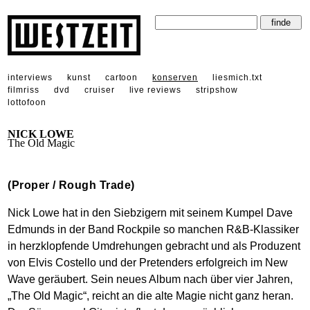
interviews
kunst
cartoon
konserven
liesmich.txt
filmriss
dvd
cruiser
live reviews
stripshow
lottofoon
NICK LOWE
The Old Magic
(Proper / Rough Trade)
Nick Lowe hat in den Siebzigern mit seinem Kumpel Dave
Edmunds in der Band Rockpile so manchen R&B-Klassiker
in herzklopfende Umdrehungen gebracht und als Produzent
von Elvis Costello und der Pretenders erfolgreich im New
Wave geräubert. Sein neues Album nach über vier Jahren,
„The Old Magic“, reicht an die alte Magie nicht ganz heran.