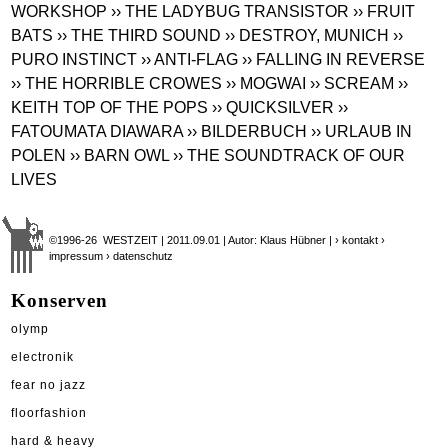
WORKSHOP
›› THE LADYBUG TRANSISTOR
›› FRUIT
BATS
›› THE THIRD SOUND
›› DESTROY, MUNICH
››
PURO INSTINCT
›› ANTI-FLAG
›› FALLING IN REVERSE
›› THE HORRIBLE CROWES
›› MOGWAI
›› SCREAM
››
KEITH TOP OF THE POPS
›› QUICKSILVER
››
FATOUMATA DIAWARA
›› BILDERBUCH
›› URLAUB IN
POLEN
›› BARN OWL
›› THE SOUNDTRACK OF OUR
LIVES
©1996-26 WESTZEIT | 2011.09.01 | Autor: Klaus Hübner |
› kontakt
›
impressum
› datenschutz
Konserven
olymp
electronik
fear no jazz
floorfashion
hard & heavy