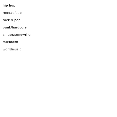
hip hop
reggae/dub
rock & pop
punk/hardcore
singer/songwriter
talentamt
worldmusic