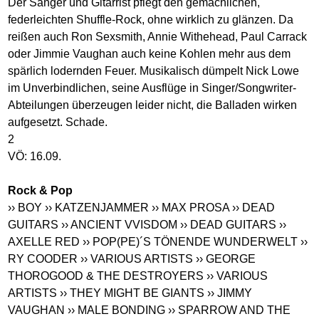
Der Sänger und Gitarrist pflegt den gemächlichen,
federleichten Shuffle-Rock, ohne wirklich zu glänzen. Da
reißen auch Ron Sexsmith, Annie Withehead, Paul Carrack
oder Jimmie Vaughan auch keine Kohlen mehr aus dem
spärlich lodernden Feuer. Musikalisch dümpelt Nick Lowe
im Unverbindlichen, seine Ausflüge in Singer/Songwriter-
Abteilungen überzeugen leider nicht, die Balladen wirken
aufgesetzt. Schade.
2
VÖ: 16.09.
Rock & Pop
›› BOY
›› KATZENJAMMER
›› MAX PROSA
›› DEAD
GUITARS
›› ANCIENT VVISDOM
›› DEAD GUITARS
››
AXELLE RED
›› POP(PE)´S TÖNENDE WUNDERWELT
››
RY COODER
›› VARIOUS ARTISTS
›› GEORGE
THOROGOOD & THE DESTROYERS
›› VARIOUS
ARTISTS
›› THEY MIGHT BE GIANTS
›› JIMMY
VAUGHAN
›› MALE BONDING
›› SPARROW AND THE