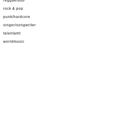
reggae/dub
rock & pop
punk/hardcore
singer/songwriter
talentamt
worldmusic