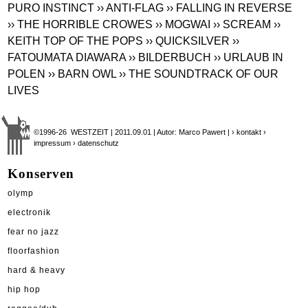
PURO INSTINCT
›› ANTI-FLAG
›› FALLING IN REVERSE
›› THE HORRIBLE CROWES
›› MOGWAI
›› SCREAM
››
KEITH TOP OF THE POPS
›› QUICKSILVER
››
FATOUMATA DIAWARA
›› BILDERBUCH
›› URLAUB IN
POLEN
›› BARN OWL
›› THE SOUNDTRACK OF OUR
LIVES
©1996-26 WESTZEIT | 2011.09.01 | Autor: Marco Pawert |
› kontakt
›
impressum
› datenschutz
Konserven
olymp
electronik
fear no jazz
floorfashion
hard & heavy
hip hop