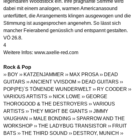
legendären Woodstock ein. Ihre prägnante Stimme wird
dabei mit einem analogen, warmen Americanasound
unterfüttert, die Arrangements klingen ausgewogen und die
Stimmung ist ausgesprochen angenehm. So lässt sich
mancher Feierabend genüsslich und entspannt gestalten.
VÖ 26.8.
4
Weitere Infos:
www.axelle-red.com
Rock & Pop
›› BOY
›› KATZENJAMMER
›› MAX PROSA
›› DEAD
GUITARS
›› ANCIENT VVISDOM
›› DEAD GUITARS
››
POP(PE)´S TÖNENDE WUNDERWELT
›› RY COODER
››
VARIOUS ARTISTS
›› NICK LOWE
›› GEORGE
THOROGOOD & THE DESTROYERS
›› VARIOUS
ARTISTS
›› THEY MIGHT BE GIANTS
›› JIMMY
VAUGHAN
›› MALE BONDING
›› SPARROW AND THE
WORKSHOP
›› THE LADYBUG TRANSISTOR
›› FRUIT
BATS
›› THE THIRD SOUND
›› DESTROY, MUNICH
››