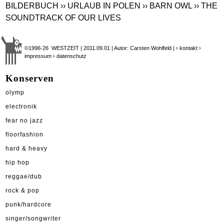
BILDERBUCH
›› URLAUB IN POLEN
›› BARN OWL
›› THE
SOUNDTRACK OF OUR LIVES
©1996-26 WESTZEIT | 2011.09.01 | Autor: Carsten Wohlfeld |
› kontakt
›
impressum
› datenschutz
Konserven
olymp
electronik
fear no jazz
floorfashion
hard & heavy
hip hop
reggae/dub
rock & pop
punk/hardcore
singer/songwriter