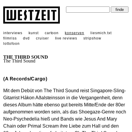
interviews
kunst
cartoon
konserven
liesmich.txt
filmriss
dvd
cruiser
live reviews
stripshow
lottofoon
THE THIRD SOUND
The Third Sound
(A Records/Cargo)
Mit dem Debüt von The Third Sound reist Singapore-Sling-
Gitarrist Hákon Aðalsteinsson in die Vergangenheit, denn
dieses Album hätte ebenso gut bereits Mitte/Ende der 80er
aufgenommen worden sein, als das Shoegaze-Genre noch
Neo-Psychedelia hieß und Bands wie Jesus And Mary
Chain oder Primal Scream ihre Liebe zum Hall und den