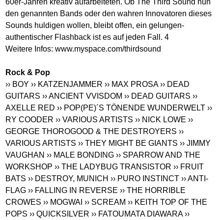
60er-Jahren kreativ aufarbeiteten. Ob The Third Sound nun
den genannten Bands oder den wahren Innovatoren dieses
Sounds huldigen wollen, bleibt offen, ein gelungen-
authentischer Flashback ist es auf jeden Fall. 4
Weitere Infos:
www.myspace.com/thirdsound
Rock & Pop
›› BOY
›› KATZENJAMMER
›› MAX PROSA
›› DEAD
GUITARS
›› ANCIENT VVISDOM
›› DEAD GUITARS
››
AXELLE RED
›› POP(PE)´S TÖNENDE WUNDERWELT
››
RY COODER
›› VARIOUS ARTISTS
›› NICK LOWE
››
GEORGE THOROGOOD & THE DESTROYERS
››
VARIOUS ARTISTS
›› THEY MIGHT BE GIANTS
›› JIMMY
VAUGHAN
›› MALE BONDING
›› SPARROW AND THE
WORKSHOP
›› THE LADYBUG TRANSISTOR
›› FRUIT
BATS
›› DESTROY, MUNICH
›› PURO INSTINCT
›› ANTI-
FLAG
›› FALLING IN REVERSE
›› THE HORRIBLE
CROWES
›› MOGWAI
›› SCREAM
›› KEITH TOP OF THE
POPS
›› QUICKSILVER
›› FATOUMATA DIAWARA
››