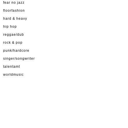
fear no jazz
floorfashion
hard & heavy
hip hop
reggae/dub
rock & pop
punk/hardcore
singer/songwriter
talentamt
worldmusic