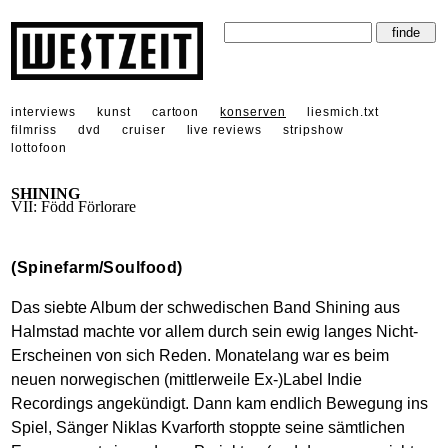
interviews
kunst
cartoon
konserven
liesmich.txt
filmriss
dvd
cruiser
live reviews
stripshow
lottofoon
SHINING
VII: Född Förlorare
(Spinefarm/Soulfood)
Das siebte Album der schwedischen Band Shining aus
Halmstad machte vor allem durch sein ewig langes Nicht-
Erscheinen von sich Reden. Monatelang war es beim
neuen norwegischen (mittlerweile Ex-)Label Indie
Recordings angekündigt. Dann kam endlich Bewegung ins
Spiel, Sänger Niklas Kvarforth stoppte seine sämtlichen