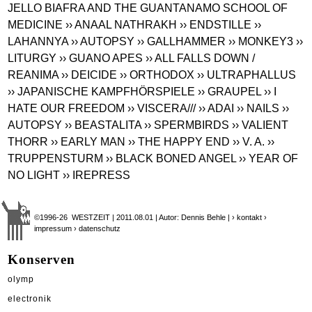
JELLO BIAFRA AND THE GUANTANAMO SCHOOL OF
MEDICINE
›› ANAAL NATHRAKH
›› ENDSTILLE
››
LAHANNYA
›› AUTOPSY
›› GALLHAMMER
›› MONKEY3
››
LITURGY
›› GUANO APES
›› ALL FALLS DOWN /
REANIMA
›› DEICIDE
›› ORTHODOX
›› ULTRAPHALLUS
›› JAPANISCHE KAMPFHÖRSPIELE
›› GRAUPEL
›› I
HATE OUR FREEDOM
›› VISCERA///
›› ADAI
›› NAILS
››
AUTOPSY
›› BEASTALITA
›› SPERMBIRDS
›› VALIENT
THORR
›› EARLY MAN
›› THE HAPPY END
›› V. A.
››
TRUPPENSTURM
›› BLACK BONED ANGEL
›› YEAR OF
NO LIGHT
›› IREPRESS
©1996-26 WESTZEIT | 2011.08.01 | Autor: Dennis Behle |
› kontakt
›
impressum
› datenschutz
Konserven
olymp
electronik