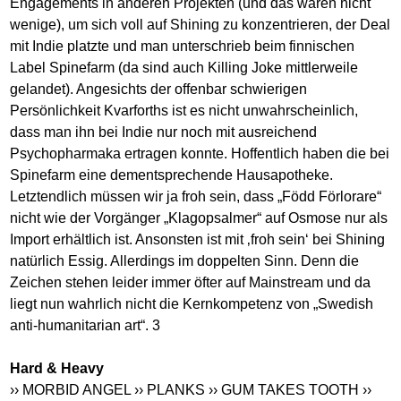
Engagements in anderen Projekten (und das waren nicht
wenige), um sich voll auf Shining zu konzentrieren, der Deal
mit Indie platzte und man unterschrieb beim finnischen
Label Spinefarm (da sind auch Killing Joke mittlerweile
gelandet). Angesichts der offenbar schwierigen
Persönlichkeit Kvarforths ist es nicht unwahrscheinlich,
dass man ihn bei Indie nur noch mit ausreichend
Psychopharmaka ertragen konnte. Hoffentlich haben die bei
Spinefarm eine dementsprechende Hausapotheke.
Letztendlich müssen wir ja froh sein, dass „Född Förlorare“
nicht wie der Vorgänger „Klagopsalmer“ auf Osmose nur als
Import erhältlich ist. Ansonsten ist mit ‚froh sein‘ bei Shining
natürlich Essig. Allerdings im doppelten Sinn. Denn die
Zeichen stehen leider immer öfter auf Mainstream und da
liegt nun wahrlich nicht die Kernkompetenz von „Swedish
anti-humanitarian art“. 3
Hard & Heavy
›› MORBID ANGEL
›› PLANKS
›› GUM TAKES TOOTH
››