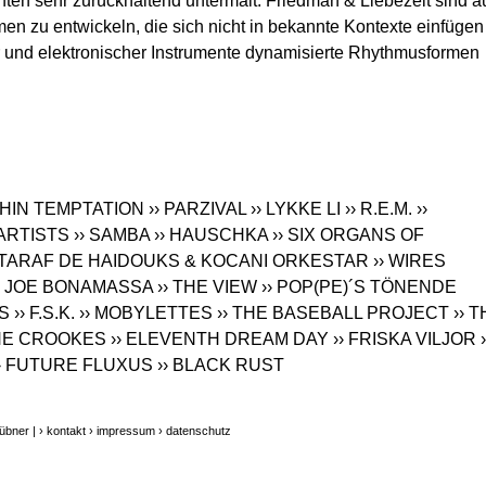
nten sehr zurückhaltend untermalt. Friedman & Liebezeit sind a
n zu entwickeln, die sich nicht in bekannte Kontexte einfügen
r und elektronischer Instrumente dynamisierte Rhythmusformen
ITHIN TEMPTATION
›› PARZIVAL
›› LYKKE LI
›› R.E.M.
››
 ARTISTS
›› SAMBA
›› HAUSCHKA
›› SIX ORGANS OF
› TARAF DE HAIDOUKS & KOCANI ORKESTAR
›› WIRES
› JOE BONAMASSA
›› THE VIEW
›› POP(PE)´S TÖNENDE
S
›› F.S.K.
›› MOBYLETTES
›› THE BASEBALL PROJECT
›› 
THE CROOKES
›› ELEVENTH DREAM DAY
›› FRISKA VILJOR
›
›› FUTURE FLUXUS
›› BLACK RUST
übner |
› kontakt
› impressum
› datenschutz