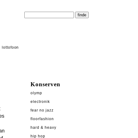
lottofoon
Konserven
olymp
electronik
t
fear no jazz
es
floorfashion
hard & heavy
man
hip hop