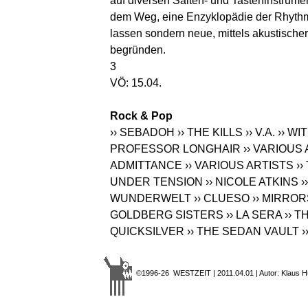
auf diversen Saiten- und Tasteninstrume
dem Weg, eine Enzyklopädie der Rhythme
lassen sondern neue, mittels akustische
begründen.
3
VÖ: 15.04.
Rock & Pop
›› SEBADOH
›› THE KILLS
›› V.A.
›› W
PROFESSOR LONGHAIR
›› VARIOUS
ADMITTANCE
›› VARIOUS ARTISTS
›
UNDER TENSION
›› NICOLE ATKINS
›
WUNDERWELT
›› CLUESO
›› MIRROR
GOLDBERG SISTERS
›› LA SERA
›› 
QUICKSILVER
›› THE SEDAN VAULT
©1996-26 WESTZEIT | 2011.04.01 | Autor: Klaus H