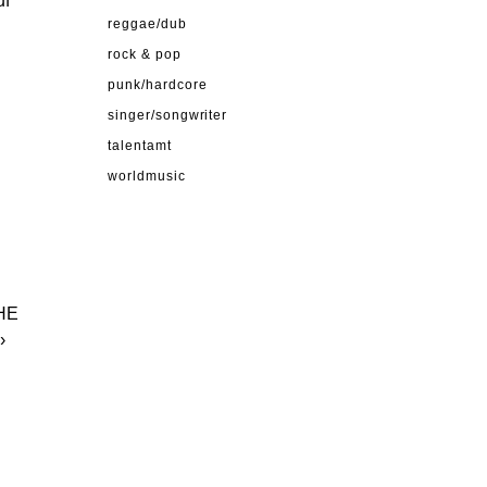
uf
reggae/dub
rock & pop
punk/hardcore
singer/songwriter
talentamt
worldmusic
THE
›