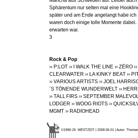
Mancha aus Schweden auf. Leider auch 
Sphärentum nur selten mal eine Hooklin
später und am Ende angelangt habe ich
waren doch einige tolle Momente dabei. 
erwarten war.
3
Rock & Pop
›› P:LOT
›› I WALK THE LINE
›› ZËRO
›
CLEARWATER
›› LA KINKY BEAT
›› 
›› VARIOUS ARTISTS
›› JOEL HARRIS
´S TÖNENDE WUNDERWELT
›› HER
›› TALL FIRS
›› SEPTEMBER MALEVO
LODGER
›› WOOG RIOTS
›› QUICKSI
MGMT
›› RADIOHEAD
©1996-26 WESTZEIT | 2008.06.01 | Autor: Thomas