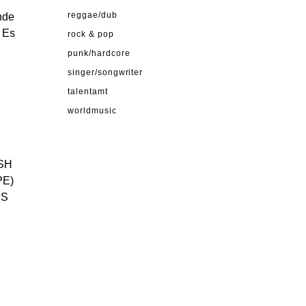
nde
reggae/dub
 Es
rock & pop
punk/hardcore
singer/songwriter
talentamt
worldmusic
SH
PE)
RS