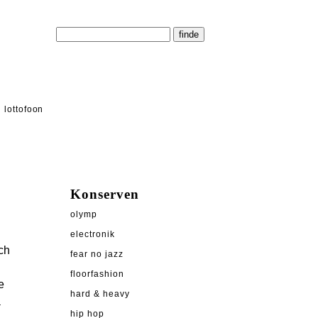
lottofoon
Konserven
olymp
electronik
ch
fear no jazz
floorfashion
e
hard & heavy
a
hip hop