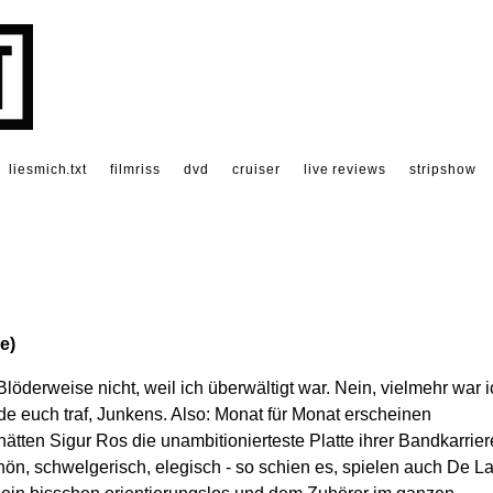
liesmich.txt
filmriss
dvd
cruiser
live reviews
stripshow
e)
löderweise nicht, weil ich überwältigt war. Nein, vielmehr war i
ade euch traf, Junkens. Also: Monat für Monat erscheinen
hätten Sigur Ros die unambitionierteste Platte ihrer Bandkarrier
hön, schwelgerisch, elegisch - so schien es, spielen auch De L