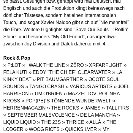
so passt. Gesungen bzw. gerappt wird mal Deutsch, mal
Englisch und auch die Produktion klingt keineswegs nach
dörflicher Tristesse, sondern hat einen internationalen
Touch, und sogar Xavier Naidoo gibt sich auf "Nie mehr frei"
die Ehre. Weitere Highlights sind "Save Our Souls", "Rollin'
Stone" und besonders "My Old Friend", das irgendwo
zwischen Joy Division und Dälek daherkommt. 4
Rock & Pop
›› P:LOT
›› I WALK THE LINE
›› ZËRO
›› XRFARFLIGHT
››
FELA KUTI
›› EDDY "THE CHIEF" CLEARWATER
›› LA
KINKY BEAT
›› PIT BAUMGARTNER
›› OCOTE SOUL
SOUNDS
›› TANGO CRASH
›› VARIOUS ARTISTS
›› JOEL
HARRISON
›› TIM O'BRIEN
›› MAZZELTOV: ROLINHA
KROSS
›› POP(PE)´S TÖNENDE WUNDERWELT
››
HERRENMAGAZIN
›› THE ROCKS
›› JAMES
›› TALL FIRS
›› SEPTEMBER MALEVOLENCE
›› DE LA MANCHA
››
LIQUID LIQUID
›› THE 23S
›› THRICE
›› ALLÁ
›› THE
LODGER
›› WOOG RIOTS
›› QUICKSILVER
›› MY