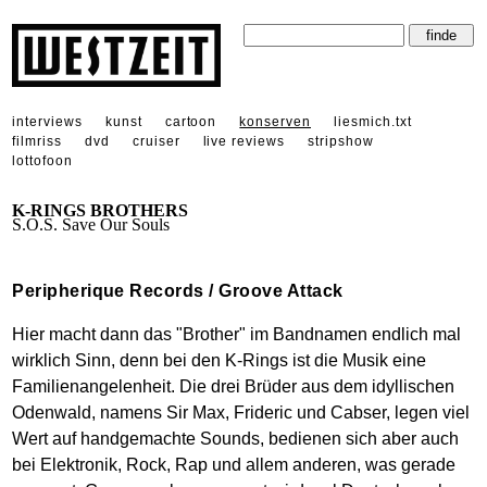
interviews
kunst
cartoon
konserven
liesmich.txt
filmriss
dvd
cruiser
live reviews
stripshow
lottofoon
K-RINGS BROTHERS
S.O.S. Save Our Souls
Peripherique Records / Groove Attack
Hier macht dann das "Brother" im Bandnamen endlich mal
wirklich Sinn, denn bei den K-Rings ist die Musik eine
Familienangelenheit. Die drei Brüder aus dem idyllischen
Odenwald, namens Sir Max, Frideric und Cabser, legen viel
Wert auf handgemachte Sounds, bedienen sich aber auch
bei Elektronik, Rock, Rap und allem anderen, was gerade