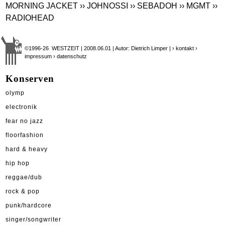
MORNING JACKET
›› JOHNOSSI
›› SEBADOH
›› MGMT
››
RADIOHEAD
©1996-26 WESTZEIT | 2008.06.01 | Autor: Dietrich Limper |
› kontakt
›
impressum
› datenschutz
Konserven
olymp
electronik
fear no jazz
floorfashion
hard & heavy
hip hop
reggae/dub
rock & pop
punk/hardcore
singer/songwriter