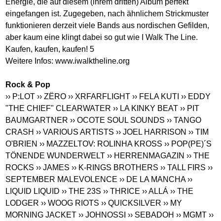
Energie, die auf diesem (ihrem dritten) Album perfekt
eingefangen ist. Zugegeben, nach ähnlichem Strickmuster
funktionieren derzeit viele Bands aus nordischen Gefilden,
aber kaum eine klingt dabei so gut wie I Walk The Line.
Kaufen, kaufen, kaufen! 5
Weitere Infos:
www.iwalktheline.org
Rock & Pop
›› P:LOT
›› ZËRO
›› XRFARFLIGHT
›› FELA KUTI
›› EDDY
"THE CHIEF" CLEARWATER
›› LA KINKY BEAT
›› PIT
BAUMGARTNER
›› OCOTE SOUL SOUNDS
›› TANGO
CRASH
›› VARIOUS ARTISTS
›› JOEL HARRISON
›› TIM
O'BRIEN
›› MAZZELTOV: ROLINHA KROSS
›› POP(PE)´S
TÖNENDE WUNDERWELT
›› HERRENMAGAZIN
›› THE
ROCKS
›› JAMES
›› K-RINGS BROTHERS
›› TALL FIRS
››
SEPTEMBER MALEVOLENCE
›› DE LA MANCHA
››
LIQUID LIQUID
›› THE 23S
›› THRICE
›› ALLÁ
›› THE
LODGER
›› WOOG RIOTS
›› QUICKSILVER
›› MY
MORNING JACKET
›› JOHNOSSI
›› SEBADOH
›› MGMT
››