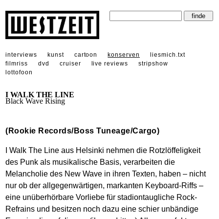
interviews
kunst
cartoon
konserven
liesmich.txt
filmriss
dvd
cruiser
live reviews
stripshow
lottofoon
I WALK THE LINE
Black Wave Rising
(Rookie Records/Boss Tuneage/Cargo)
I Walk The Line aus Helsinki nehmen die Rotzlöffeligkeit
des Punk als musikalische Basis, verarbeiten die
Melancholie des New Wave in ihren Texten, haben – nicht
nur ob der allgegenwärtigen, markanten Keyboard-Riffs –
eine unüberhörbare Vorliebe für stadiontaugliche Rock-
Refrains und besitzen noch dazu eine schier unbändige