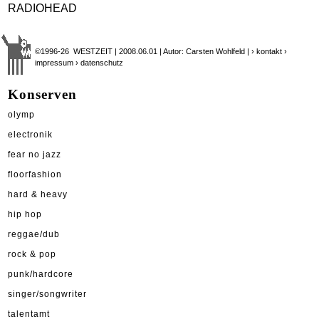
RADIOHEAD
©1996-26 WESTZEIT | 2008.06.01 | Autor: Carsten Wohlfeld |
› kontakt
›
impressum
› datenschutz
Konserven
olymp
electronik
fear no jazz
floorfashion
hard & heavy
hip hop
reggae/dub
rock & pop
punk/hardcore
singer/songwriter
talentamt