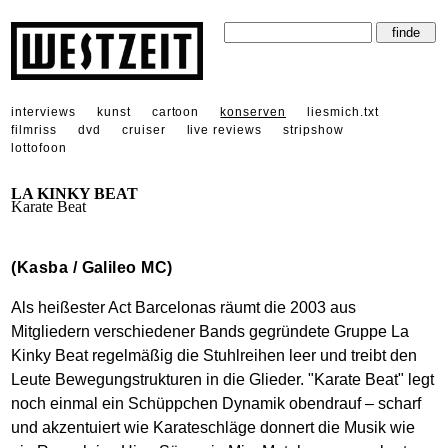
interviews
kunst
cartoon
konserven
liesmich.txt
filmriss
dvd
cruiser
live reviews
stripshow
lottofoon
LA KINKY BEAT
Karate Beat
(Kasba / Galileo MC)
Als heißester Act Barcelonas räumt die 2003 aus
Mitgliedern verschiedener Bands gegründete Gruppe La
Kinky Beat regelmäßig die Stuhlreihen leer und treibt den
Leute Bewegungstrukturen in die Glieder. "Karate Beat" legt
noch einmal ein Schüppchen Dynamik obendrauf – scharf
und akzentuiert wie Karateschläge donnert die Musik wie