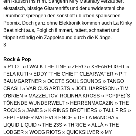
ein Rausch ins Hirn. Sängerin Miry Matahary verzaubert
ekstatisch, bissige Gitarrenriffs und der unwiderstehliche
Drumbeat sprengen den sonst oft üblichen spanischen
Popmix. Doch ganz ohne Elektronik kommen auch La Kinky
Beat nicht aus, Folglich flimmert, rattert, schnattert und
trippelt ständig ein Zappelsound durch die Klänge.
3
Rock & Pop
›› P:LOT
›› I WALK THE LINE
›› ZËRO
›› XRFARFLIGHT
››
FELA KUTI
›› EDDY "THE CHIEF" CLEARWATER
›› PIT
BAUMGARTNER
›› OCOTE SOUL SOUNDS
›› TANGO
CRASH
›› VARIOUS ARTISTS
›› JOEL HARRISON
›› TIM
O'BRIEN
›› MAZZELTOV: ROLINHA KROSS
›› POP(PE)´S
TÖNENDE WUNDERWELT
›› HERRENMAGAZIN
›› THE
ROCKS
›› JAMES
›› K-RINGS BROTHERS
›› TALL FIRS
››
SEPTEMBER MALEVOLENCE
›› DE LA MANCHA
››
LIQUID LIQUID
›› THE 23S
›› THRICE
›› ALLÁ
›› THE
LODGER
›› WOOG RIOTS
›› QUICKSILVER
›› MY