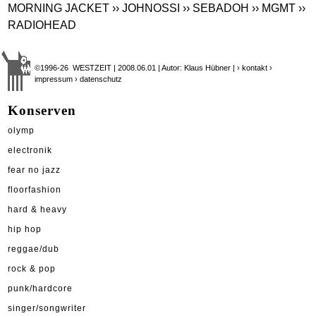
MORNING JACKET
›› JOHNOSSI
›› SEBADOH
›› MGMT
››
RADIOHEAD
©1996-26 WESTZEIT | 2008.06.01 | Autor: Klaus Hübner |
› kontakt
›
impressum
› datenschutz
Konserven
olymp
electronik
fear no jazz
floorfashion
hard & heavy
hip hop
reggae/dub
rock & pop
punk/hardcore
singer/songwriter