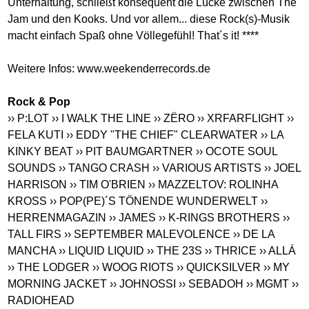
Unterhaltung, schließt konsequent die Lücke zwischen The
Jam und den Kooks. Und vor allem... diese Rock(s)-Musik
macht einfach Spaß ohne Völlegefühl! That´s it! ****
Weitere Infos:
www.weekenderrecords.de
Rock & Pop
›› P:LOT
›› I WALK THE LINE
›› ZËRO
›› XRFARFLIGHT
››
FELA KUTI
›› EDDY "THE CHIEF" CLEARWATER
›› LA
KINKY BEAT
›› PIT BAUMGARTNER
›› OCOTE SOUL
SOUNDS
›› TANGO CRASH
›› VARIOUS ARTISTS
›› JOEL
HARRISON
›› TIM O'BRIEN
›› MAZZELTOV: ROLINHA
KROSS
›› POP(PE)´S TÖNENDE WUNDERWELT
››
HERRENMAGAZIN
›› JAMES
›› K-RINGS BROTHERS
››
TALL FIRS
›› SEPTEMBER MALEVOLENCE
›› DE LA
MANCHA
›› LIQUID LIQUID
›› THE 23S
›› THRICE
›› ALLÁ
›› THE LODGER
›› WOOG RIOTS
›› QUICKSILVER
›› MY
MORNING JACKET
›› JOHNOSSI
›› SEBADOH
›› MGMT
››
RADIOHEAD