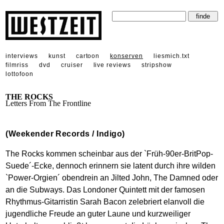
interviews
kunst
cartoon
konserven
liesmich.txt
filmriss
dvd
cruiser
live reviews
stripshow
lottofoon
THE ROCKS
Letters From The Frontline
(Weekender Records / Indigo)
The Rocks kommen scheinbar aus der `Früh-90er-BritPop-
Suede´-Ecke, dennoch erinnern sie latent durch ihre wilden
`Power-Orgien´ obendrein an Jilted John, The Damned oder
an die Subways. Das Londoner Quintett mit der famosen
Rhythmus-Gitarristin Sarah Bacon zelebriert elanvoll die
jugendliche Freude an guter Laune und kurzweiliger