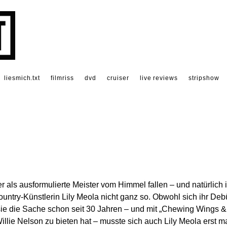
liesmich.txt
filmriss
dvd
cruiser
live reviews
stripshow
er als ausformulierte Meister vom Himmel fallen – und natürlich i
untry-Künstlerin Lily Meola nicht ganz so. Obwohl sich ihr Deb
sie die Sache schon seit 30 Jahren – und mit „Chewing Wings &
llie Nelson zu bieten hat – musste sich auch Lily Meola erst m