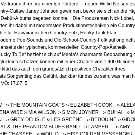
Vertrauen ihrer prominenten Förderer – neben Willie Nelson e
try-Outlaw Janey Johnson gewinnen, bevor sie sich an die Hi
en Debüt-Albums begeben konnte. Die Produzenten Nick Lobel,
ten ihr dabei mit modernsten Produktionstechniken ein Country
le für Hawaiianischen Country-Folk, Honky Tonk Flair,
oderne Pop-Sounds und Old-School-Country-Folk auf originell
enseits der typischen, kommerziellen Country-Pop-Ästhetik
„Lucky To Be“ bezieht sich auf Meola’s charmante Beobachtung 
 glücklich schätzen können mit einer Chance von 1:400 Billione
rklärt das auch den grundsätzlich positiven Charakter ihres
 als Songwriting das Gefühl, dankbar für das zu sein, was man h
 VÖ: 17.07. 5
EW
›› THE MOUNTAIN GOATS
›› ELIZABETH COOK
›› ALEL
WENA WISE
›› MIA WILSON
›› SIMON JOYNER
›› BUHAI
›› 
EN
›› GREY DELISLE & LES GREENE
›› BEDOUINE
›› GID
AHAL & THE PHANTOM BLUES BAND
›› LAMBERT
›› AMY
PHIE CHASSEE
›› WOULD
›› HISS GOLDEN MESSENGE