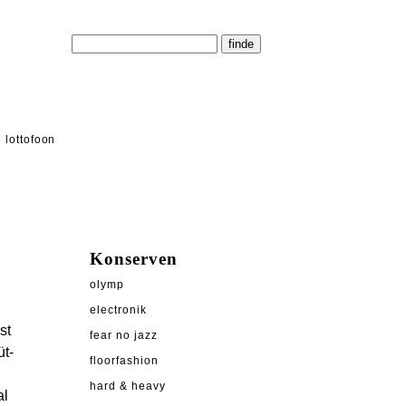
lottofoon
Konserven
olymp
electronik
st
fear no jazz
üt-
floorfashion
hard & heavy
al