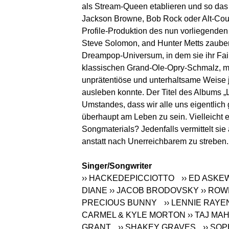
als Stream-Queen etablieren und so das 
Jackson Browne, Bob Rock oder Alt-Coun
Profile-Produktion des nun vorliegend
Steve Solomon, and Hunter Metts zauber
Dreampop-Universum, in dem sie ihr Faib
klassischen Grand-Ole-Opry-Schmalz, m
unprätentiöse und unterhaltsame Weise j
ausleben konnte. Der Titel des Albums 
Umstandes, dass wir alle uns eigentlich
überhaupt am Leben zu sein. Vielleicht e
Songmaterials? Jedenfalls vermittelt sie
anstatt nach Unerreichbarem zu streben.
Singer/Songwriter
›› HACKEDEPICCIOTTO
›› ED ASK
DIANE
›› JACOB BRODOVSKY
›› RO
PRECIOUS BUNNY
›› LENNIE RAY
CARMEL & KYLE MORTON
›› TAJ M
GRANT
›› SHAKEY GRAVES
›› SO