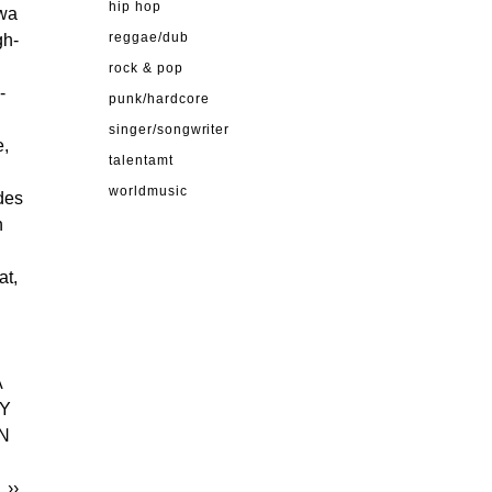
hip hop
twa
gh-
reggae/dub
rock & pop
-
punk/hardcore
singer/songwriter
e,
talentamt
worldmusic
des
n
at,
A
MY
ON
R
››