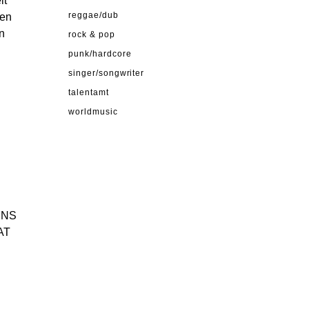
it
den
reggae/dub
n
rock & pop
punk/hardcore
singer/songwriter
talentamt
worldmusic
ENS
PAT