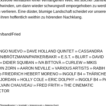
ksvolle Miniaturen einer verhangenen Welt. Mit solcher Sanfthe
chwinden, um dann wieder schwungvoll emporgehoben zu wer
 verlieren. Eine düster, blumige Landschaft scheidet vor unsere
 ihren hoffentlich weithin zu hörenden Nachklang.
n/band/Fried
TANGO NUEVO
›› DAVE HOLLAND QUINTET
›› CASSANDRA
NN/BRÖTZMANN/PARKER/BAKR
›› E.S.T.
›› BLURT
›› DAVID
›› DIDIER SQUIBAN
›› IVA BITTOVÀ
›› CURLEW
›› MIKIS
OHN ZORN
›› AARON NEVILLE
›› VARIOUS ARTISTS
›› RABIH
trio FRIEDRICH HEBERT MORENO
›› INGOLF B4
›› THÄRICH
Y JORDAN
›› HOLLY COLE
›› ERIC DOLPHY
›› INGOLF B4
›› 
YLVAIN CHAUVEAU
›› FRED FRITH
›› THE CINEMATIC
ACTOR
 Stoppelkamp |
› kontakt
› impressum
› datenschutz