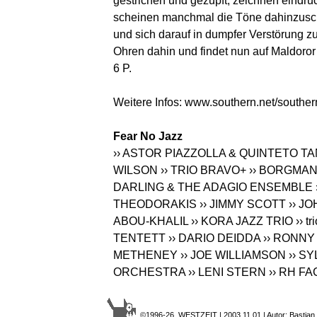
gestrichen und gezupft, zeichnen eindruc
scheinen manchmal die Töne dahinzus
und sich darauf in dumpfer Verstörung zu
Ohren dahin und findet nun auf Maldoror
6 P.
Weitere Infos:
www.southern.net/souther
Fear No Jazz
›› ASTOR PIAZZOLLA & QUINTETO 
WILSON
›› TRIO BRAVO+
›› BORGMA
DARLING & THE ADAGIO ENSEMBLE
THEODORAKIS
›› JIMMY SCOTT
›› J
ABOU-KHALIL
›› KORA JAZZ TRIO
›› 
TENTETT
›› DARIO DEIDDA
›› RONN
METHENEY
›› JOE WILLIAMSON
›› S
ORCHESTRA
›› LENI STERN
›› RH F
©1996-26 WESTZEIT | 2003.11.01 | Autor: Bastian