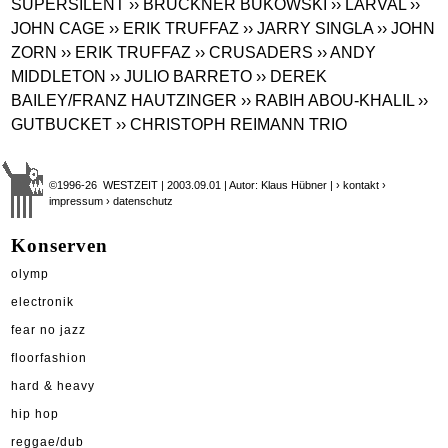
SUPERSILENT
›› BRÜCKNER BUKOWSKI
›› LARVAL
››
JOHN CAGE
›› ERIK TRUFFAZ
›› JARRY SINGLA
›› JOHN
ZORN
›› ERIK TRUFFAZ
›› CRUSADERS
›› ANDY
MIDDLETON
›› JULIO BARRETO
›› DEREK
BAILEY/FRANZ HAUTZINGER
›› RABIH ABOU-KHALIL
››
GUTBUCKET
›› CHRISTOPH REIMANN TRIO
©1996-26 WESTZEIT | 2003.09.01 | Autor: Klaus Hübner |
› kontakt
›
impressum
› datenschutz
Konserven
olymp
electronik
fear no jazz
floorfashion
hard & heavy
hip hop
reggae/dub