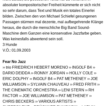
absoluter kompositorischer Freiheit kümmerte er sich nicht
so sehr darum, dass Text und Musik ein totales Einerlei
bilden. Zwischen den von Michael Schiefel gesungenen
Passagen stürmen mal dezente, mal aufbegehrende Klänge
heraus, die durch die menschliche Big Band Sound-
Maschine dem Ganzen eine konservative Jazzfarbe geben.
Was keinesfalls abwertend sein soll.
3 Hunde
V.Ö.: 01.09.2003
Fear No Jazz
›› trio FRIEDRICH HEBERT MORENO
›› INGOLF B4
››
DARIO DEIDDA
›› RONNY JORDAN
›› HOLLY COLE
››
ERIC DOLPHY
›› INGOLF B4
›› PAT METHENEY
›› JOE
WILLIAMSON
›› SYLVAIN CHAUVEAU
›› FRED FRITH
››
THE CINEMATIC ORCHESTRA
›› LENI STERN
›› RH
FACTOR
›› JOE WILLIAMSON
›› PAT METHENEY
››
CHRIS BECKERS
›› VARIOUS ARTISTS
››