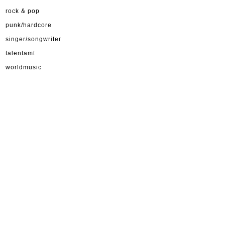
rock & pop
punk/hardcore
singer/songwriter
talentamt
worldmusic