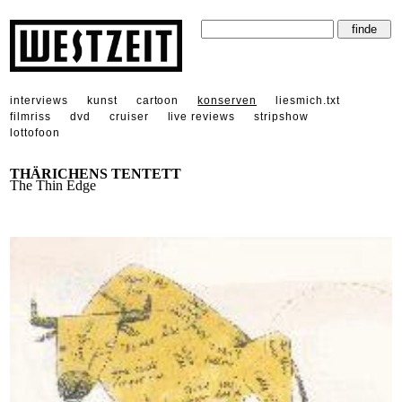
interviews
kunst
cartoon
konserven
liesmich.txt
filmriss
dvd
cruiser
live reviews
stripshow
lottofoon
THÄRICHENS TENTETT
The Thin Edge