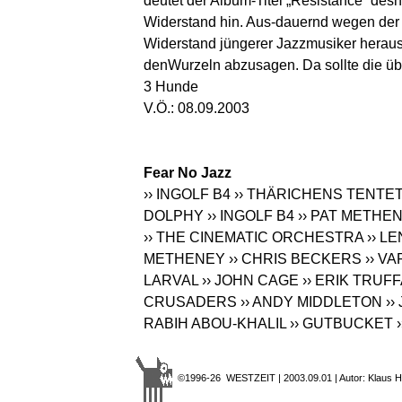
deutet der Album-Titel „Resistance“ des
Widerstand hin. Aus-dauernd wegen der
Widerstand jüngerer Jazzmusiker heraus
denWurzeln abzusagen. Da sollte die ü
3 Hunde
V.Ö.: 08.09.2003
Fear No Jazz
›› INGOLF B4
›› THÄRICHENS TENTE
DOLPHY
›› INGOLF B4
›› PAT METHE
›› THE CINEMATIC ORCHESTRA
›› L
METHENEY
›› CHRIS BECKERS
›› V
LARVAL
›› JOHN CAGE
›› ERIK TRUF
CRUSADERS
›› ANDY MIDDLETON
››
RABIH ABOU-KHALIL
›› GUTBUCKET
©1996-26 WESTZEIT | 2003.09.01 | Autor: Klaus H