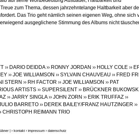
halb auf seine Wortbedeutung Ausdauer, Haltbarkeit und
 Treue zum Thema, dessen jahrzehntelange Haltbarkeit aber d
fordert. Das Trio geht nämlich seinen eigenen Weg, ohne sich 
berwiegend ausgeglichene Stimmung des Albums nicht täusche
TT
›› DARIO DEIDDA
›› RONNY JORDAN
›› HOLLY COLE
›› E
NEY
›› JOE WILLIAMSON
›› SYLVAIN CHAUVEAU
›› FRED FR
ENI STERN
›› RH FACTOR
›› JOE WILLIAMSON
›› PAT
ARIOUS ARTISTS
›› SUPERSILENT
›› BRÜCKNER BUKOWSK
FAZ
›› JARRY SINGLA
›› JOHN ZORN
›› ERIK TRUFFAZ
››
 JULIO BARRETO
›› DEREK BAILEY/FRANZ HAUTZINGER
››
›› CHRISTOPH REIMANN TRIO
übner |
› kontakt
› impressum
› datenschutz