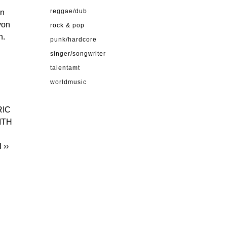
en
reggae/dub
von
rock & pop
n.
punk/hardcore
singer/songwriter
talentamt
worldmusic
RIC
ITH
I
››