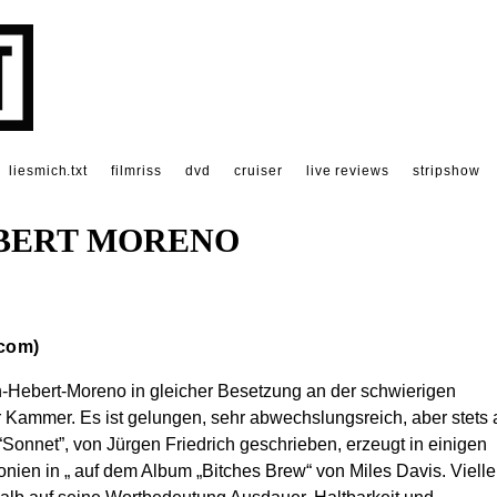
liesmich.txt
filmriss
dvd
cruiser
live reviews
stripshow
EBERT MORENO
.com)
ich-Hebert-Moreno in gleicher Besetzung an der schwierigen
ammer. Es ist gelungen, sehr abwechslungsreich, aber stets 
Sonnet”, von Jürgen Friedrich geschrieben, erzeugt in einigen
en in „ auf dem Album „Bitches Brew“ von Miles Davis. Vielle