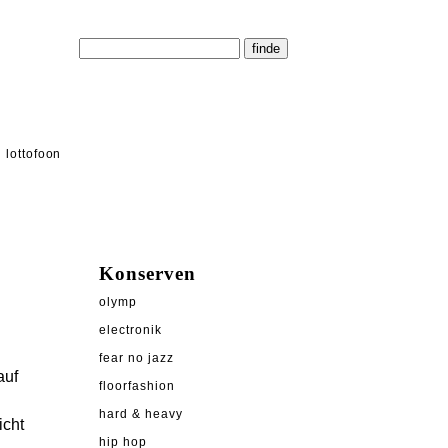
lottofoon
Konserven
olymp
electronik
fear no jazz
auf
floorfashion
hard & heavy
icht
hip hop