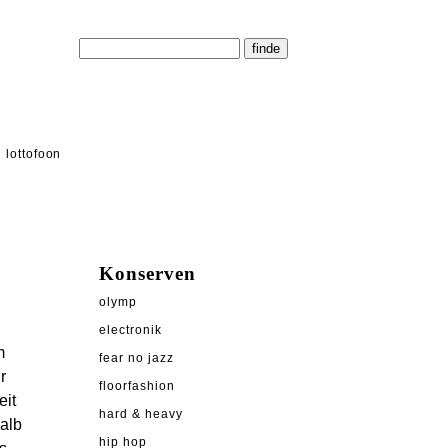
lottofoon
Konserven
olymp
electronik
m
fear no jazz
r
floorfashion
eit
hard & heavy
alb
hip hop