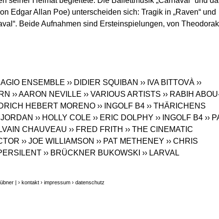
en seiner Heimat begleitete. Die Ballettmusik „Carnaval“ und da
n Edgar Allan Poe) unterscheiden sich: Tragik in „Raven“ und
al“. Beide Aufnahmen sind Ersteinspielungen, von Theodorak
ADAGIO ENSEMBLE
›› DIDIER SQUIBAN
›› IVA BITTOVÀ
››
ORN
›› AARON NEVILLE
›› VARIOUS ARTISTS
›› RABIH ABOU
RIEDRICH HEBERT MORENO
›› INGOLF B4
›› THÄRICHENS
Y JORDAN
›› HOLLY COLE
›› ERIC DOLPHY
›› INGOLF B4
›› 
YLVAIN CHAUVEAU
›› FRED FRITH
›› THE CINEMATIC
ACTOR
›› JOE WILLIAMSON
›› PAT METHENEY
›› CHRIS
UPERSILENT
›› BRÜCKNER BUKOWSKI
›› LARVAL
übner |
› kontakt
› impressum
› datenschutz