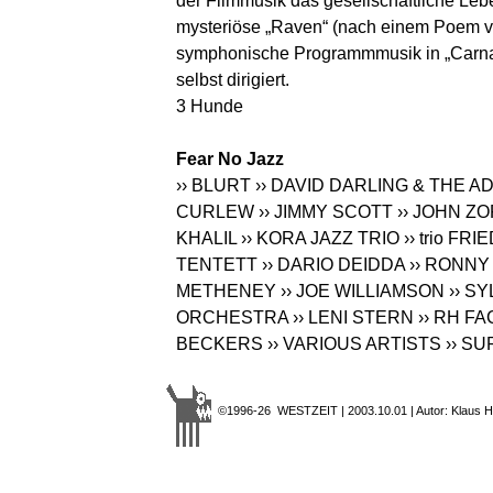
der Filmmusik das gesellschaftliche Leb
mysteriöse „Raven“ (nach einem Poem vo
symphonische Programmmusik in „Carnav
selbst dirigiert.
3 Hunde
Fear No Jazz
›› BLURT
›› DAVID DARLING & THE 
CURLEW
›› JIMMY SCOTT
›› JOHN Z
KHALIL
›› KORA JAZZ TRIO
›› trio F
TENTETT
›› DARIO DEIDDA
›› RONN
METHENEY
›› JOE WILLIAMSON
›› S
ORCHESTRA
›› LENI STERN
›› RH F
BECKERS
›› VARIOUS ARTISTS
›› S
©1996-26 WESTZEIT | 2003.10.01 | Autor: Klaus H