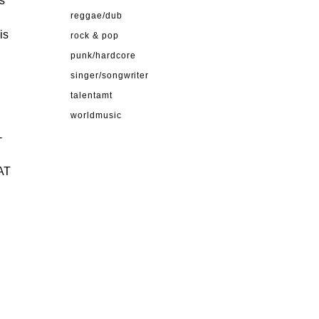
s
reggae/dub
is
rock & pop
punk/hardcore
singer/songwriter
talentamt
worldmusic
-
PAT