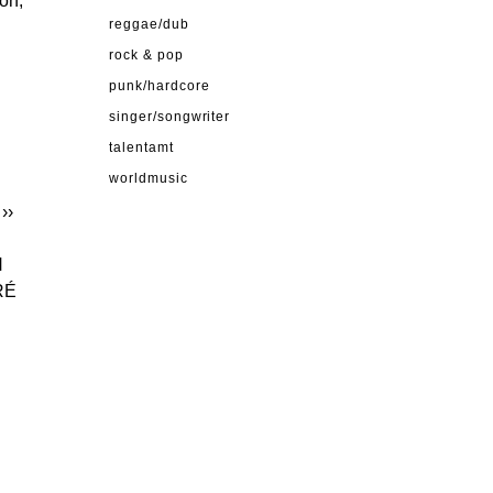
on,
reggae/dub
rock & pop
punk/hardcore
singer/songwriter
talentamt
worldmusic
››
N
RÉ