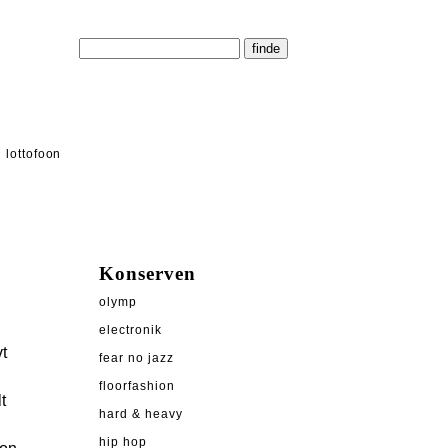
lottofoon
Konserven
olymp
electronik
t
fear no jazz
floorfashion
t
hard & heavy
hip hop