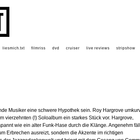
liesmich.txt
filmriss
dvd
cruiser
live reviews
stripshow
nde Musiker eine schwere Hypothek sein. Roy Hargrove umkurv
m vierzehnten (!) Soloalbum ein starkes Stück vor. Hargrove,
pannt wie ein alter Funk-Hase durch die Klänge. Angenehm fäll
um Erbrechen ausreizt, sondern die Akzente im richtigen