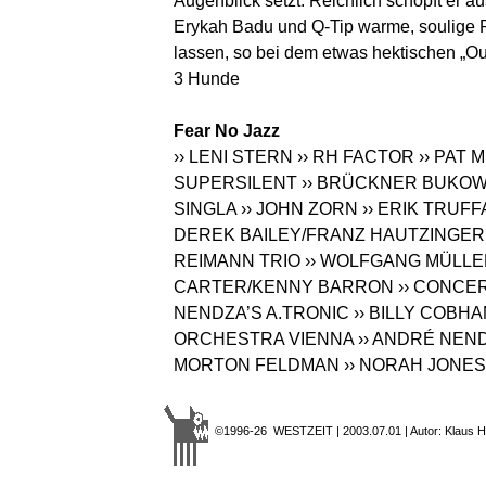
Augenblick setzt. Reichlich schöpft er
Erykah Badu und Q-Tip warme, soulige 
lassen, so bei dem etwas hektischen „Ou
3 Hunde
Fear No Jazz
›› LENI STERN
›› RH FACTOR
›› PAT
SUPERSILENT
›› BRÜCKNER BUKOW
SINGLA
›› JOHN ZORN
›› ERIK TRUFF
DEREK BAILEY/FRANZ HAUTZINGER
REIMANN TRIO
›› WOLFGANG MÜLL
CARTER/KENNY BARRON
›› CONCE
NENDZA’S A.TRONIC
›› BILLY COB
ORCHESTRA VIENNA
›› ANDRÉ NEN
MORTON FELDMAN
›› NORAH JONES
©1996-26 WESTZEIT | 2003.07.01 | Autor: Klaus H