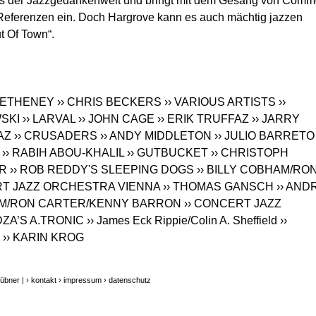
 aus der Jazzgedankenwelt und bringt mit dem Gesang von Comm
Referenzen ein. Doch Hargrove kann es auch mächtig jazzen
t Of Town“.
 METHENEY
›› CHRIS BECKERS
›› VARIOUS ARTISTS
››
SKI
›› LARVAL
›› JOHN CAGE
›› ERIK TRUFFAZ
›› JARRY
AZ
›› CRUSADERS
›› ANDY MIDDLETON
›› JULIO BARRETO
›› RABIH ABOU-KHALIL
›› GUTBUCKET
›› CHRISTOPH
ER
›› ROB REDDY'S SLEEPING DOGS
›› BILLY COBHAM/RO
RT JAZZ ORCHESTRA VIENNA
›› THOMAS GANSCH
›› AND
HAM/RON CARTER/KENNY BARRON
›› CONCERT JAZZ
DZA’S A.TRONIC
›› James Eck Rippie/Colin A. Sheffield
››
›› KARIN KROG
übner |
› kontakt
› impressum
› datenschutz